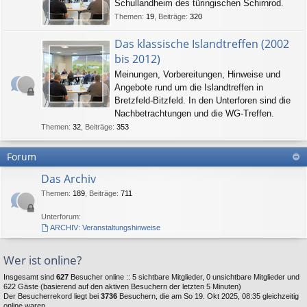
Schullandheim des türingischen Schirnrod.
Themen
:
19
,
Beiträge
:
320
Das klassische Islandtreffen (2002
bis 2012)
Meinungen, Vorbereitungen, Hinweise und
Angebote rund um die Islandtreffen in
Bretzfeld-Bitzfeld. In den Unterforen sind die
Nachbetrachtungen und die WG-Treffen.
Themen
:
32
,
Beiträge
:
353
Forum
Das Archiv
Themen
:
189
,
Beiträge
:
711
Unterforum:
ARCHIV: Veranstaltungshinweise
Wer ist online?
Insgesamt sind
627
Besucher online :: 5 sichtbare Mitglieder, 0 unsichtbare Mitglieder und
622 Gäste (basierend auf den aktiven Besuchern der letzten 5 Minuten)
Der Besucherrekord liegt bei
3736
Besuchern, die am So 19. Okt 2025, 08:35 gleichzeitig
online waren.