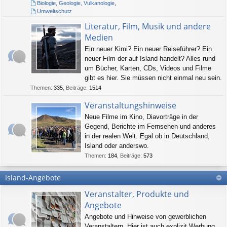
Biologie, Geologie, Vulkanologie
,
Umweltschutz
Literatur, Film, Musik und andere
Medien
Ein neuer Kimi? Ein neuer Reiseführer? Ein
neuer Film der auf Island handelt? Alles rund
um Bücher, Karten, CDs, Videos und Filme
gibt es hier. Sie müssen nicht einmal neu sein.
Themen
:
335
,
Beiträge
:
1514
Veranstaltungshinweise
Neue Filme im Kino, Diavorträge in der
Gegend, Berichte im Fernsehen und anderes
in der realen Welt. Egal ob in Deutschland,
Island oder anderswo.
Themen
:
184
,
Beiträge
:
573
Island-Angebote
Veranstalter, Produkte und
Angebote
Angebote und Hinweise von gewerblichen
Veranstaltern. Hier ist auch explizit Werbung