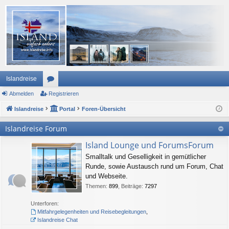
Islandreise
Abmelden
or
Registrieren
Islandreise
en
Portal
Foren-Übersicht
Islandreise Forum
Island Lounge und ForumsForum
Smalltalk und Geselligkeit in gemütlicher
Runde, sowie Austausch rund um Forum, Chat
und Webseite.
Themen
:
899
,
Beiträge
:
7297
Unterforen:
Mitfahrgelegenheiten und Reisebegleitungen
,
Islandreise Chat