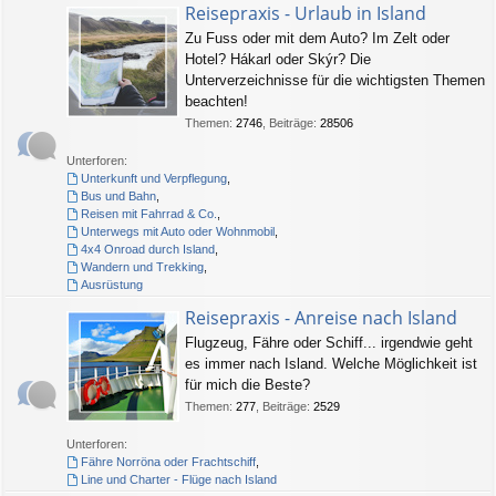
Reisepraxis - Urlaub in Island
Zu Fuss oder mit dem Auto? Im Zelt oder
Hotel? Hákarl oder Skýr? Die
Unterverzeichnisse für die wichtigsten Themen
beachten!
Themen
:
2746
,
Beiträge
:
28506
Unterforen:
Unterkunft und Verpflegung
,
Bus und Bahn
,
Reisen mit Fahrrad & Co.
,
Unterwegs mit Auto oder Wohnmobil
,
4x4 Onroad durch Island
,
Wandern und Trekking
,
Ausrüstung
Reisepraxis - Anreise nach Island
Flugzeug, Fähre oder Schiff... irgendwie geht
es immer nach Island. Welche Möglichkeit ist
für mich die Beste?
Themen
:
277
,
Beiträge
:
2529
Unterforen:
Fähre Norröna oder Frachtschiff
,
Line und Charter - Flüge nach Island