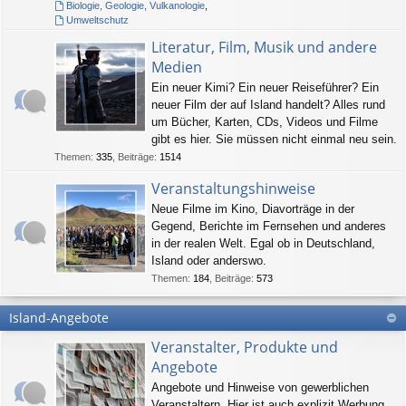
Biologie, Geologie, Vulkanologie
,
Umweltschutz
Literatur, Film, Musik und andere
Medien
Ein neuer Kimi? Ein neuer Reiseführer? Ein
neuer Film der auf Island handelt? Alles rund
um Bücher, Karten, CDs, Videos und Filme
gibt es hier. Sie müssen nicht einmal neu sein.
Themen
:
335
,
Beiträge
:
1514
Veranstaltungshinweise
Neue Filme im Kino, Diavorträge in der
Gegend, Berichte im Fernsehen und anderes
in der realen Welt. Egal ob in Deutschland,
Island oder anderswo.
Themen
:
184
,
Beiträge
:
573
Island-Angebote
Veranstalter, Produkte und
Angebote
Angebote und Hinweise von gewerblichen
Veranstaltern. Hier ist auch explizit Werbung