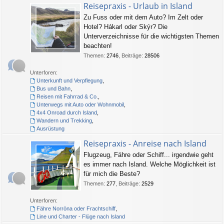
Reisepraxis - Urlaub in Island
Zu Fuss oder mit dem Auto? Im Zelt oder
Hotel? Hákarl oder Skýr? Die
Unterverzeichnisse für die wichtigsten Themen
beachten!
Themen
:
2746
,
Beiträge
:
28506
Unterforen:
Unterkunft und Verpflegung
,
Bus und Bahn
,
Reisen mit Fahrrad & Co.
,
Unterwegs mit Auto oder Wohnmobil
,
4x4 Onroad durch Island
,
Wandern und Trekking
,
Ausrüstung
Reisepraxis - Anreise nach Island
Flugzeug, Fähre oder Schiff... irgendwie geht
es immer nach Island. Welche Möglichkeit ist
für mich die Beste?
Themen
:
277
,
Beiträge
:
2529
Unterforen:
Fähre Norröna oder Frachtschiff
,
Line und Charter - Flüge nach Island