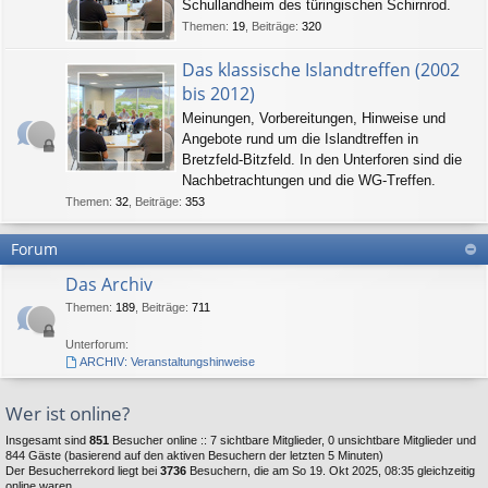
Schullandheim des türingischen Schirnrod.
Themen
:
19
,
Beiträge
:
320
Das klassische Islandtreffen (2002
bis 2012)
Meinungen, Vorbereitungen, Hinweise und
Angebote rund um die Islandtreffen in
Bretzfeld-Bitzfeld. In den Unterforen sind die
Nachbetrachtungen und die WG-Treffen.
Themen
:
32
,
Beiträge
:
353
Forum
Das Archiv
Themen
:
189
,
Beiträge
:
711
Unterforum:
ARCHIV: Veranstaltungshinweise
Wer ist online?
Insgesamt sind
851
Besucher online :: 7 sichtbare Mitglieder, 0 unsichtbare Mitglieder und
844 Gäste (basierend auf den aktiven Besuchern der letzten 5 Minuten)
Der Besucherrekord liegt bei
3736
Besuchern, die am So 19. Okt 2025, 08:35 gleichzeitig
online waren.