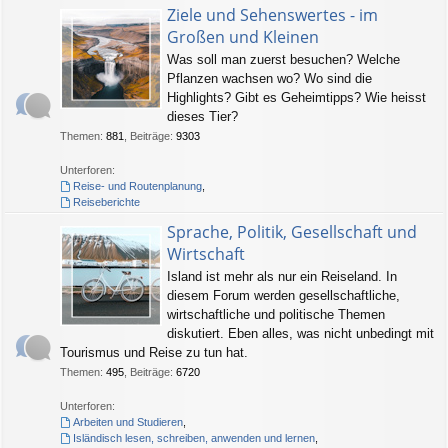
Ziele und Sehenswertes - im
Großen und Kleinen
Was soll man zuerst besuchen? Welche
Pflanzen wachsen wo? Wo sind die
Highlights? Gibt es Geheimtipps? Wie heisst
dieses Tier?
Themen
:
881
,
Beiträge
:
9303
Unterforen:
Reise- und Routenplanung
,
Reiseberichte
Sprache, Politik, Gesellschaft und
Wirtschaft
Island ist mehr als nur ein Reiseland. In
diesem Forum werden gesellschaftliche,
wirtschaftliche und politische Themen
diskutiert. Eben alles, was nicht unbedingt mit
Tourismus und Reise zu tun hat.
Themen
:
495
,
Beiträge
:
6720
Unterforen:
Arbeiten und Studieren
,
Isländisch lesen, schreiben, anwenden und lernen
,