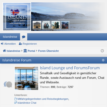
Islandreise
Abmelden
or
Registrieren
Islandreise
en
Portal
Foren-Übersicht
Islandreise Forum
Island Lounge und ForumsForum
Smalltalk und Geselligkeit in gemütlicher
Runde, sowie Austausch rund um Forum, Chat
und Webseite.
Themen
:
899
,
Beiträge
:
7297
Unterforen:
Mitfahrgelegenheiten und Reisebegleitungen
,
Islandreise Chat