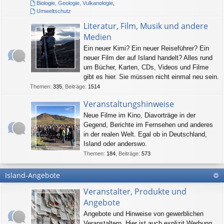
Biologie, Geologie, Vulkanologie
,
Umweltschutz
Literatur, Film, Musik und andere
Medien
Ein neuer Kimi? Ein neuer Reiseführer? Ein
neuer Film der auf Island handelt? Alles rund
um Bücher, Karten, CDs, Videos und Filme
gibt es hier. Sie müssen nicht einmal neu sein.
Themen
:
335
,
Beiträge
:
1514
Veranstaltungshinweise
Neue Filme im Kino, Diavorträge in der
Gegend, Berichte im Fernsehen und anderes
in der realen Welt. Egal ob in Deutschland,
Island oder anderswo.
Themen
:
184
,
Beiträge
:
573
Island-Angebote
Veranstalter, Produkte und
Angebote
Angebote und Hinweise von gewerblichen
Veranstaltern. Hier ist auch explizit Werbung