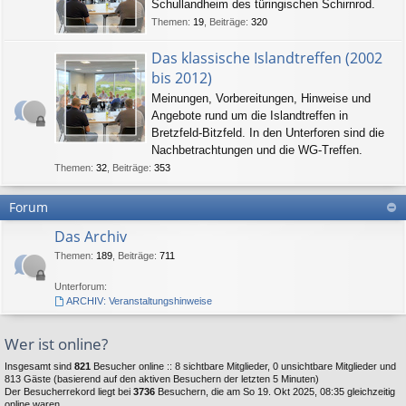
Schullandheim des türingischen Schirnrod.
Themen
:
19
,
Beiträge
:
320
Das klassische Islandtreffen (2002
bis 2012)
Meinungen, Vorbereitungen, Hinweise und
Angebote rund um die Islandtreffen in
Bretzfeld-Bitzfeld. In den Unterforen sind die
Nachbetrachtungen und die WG-Treffen.
Themen
:
32
,
Beiträge
:
353
Forum
Das Archiv
Themen
:
189
,
Beiträge
:
711
Unterforum:
ARCHIV: Veranstaltungshinweise
Wer ist online?
Insgesamt sind
821
Besucher online :: 8 sichtbare Mitglieder, 0 unsichtbare Mitglieder und
813 Gäste (basierend auf den aktiven Besuchern der letzten 5 Minuten)
Der Besucherrekord liegt bei
3736
Besuchern, die am So 19. Okt 2025, 08:35 gleichzeitig
online waren.