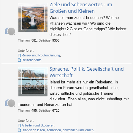
Ziele und Sehenswertes - im
Großen und Kleinen
Was soll man zuerst besuchen? Welche
Pflanzen wachsen wo? Wo sind die
Highlights? Gibt es Geheimtipps? Wie heisst
dieses Tier?
Themen
:
881
,
Beiträge
:
9303
Unterforen:
Reise- und Routenplanung
,
Reiseberichte
Sprache, Politik, Gesellschaft und
Wirtschaft
Island ist mehr als nur ein Reiseland. In
diesem Forum werden gesellschaftliche,
wirtschaftliche und politische Themen
diskutiert. Eben alles, was nicht unbedingt mit
Tourismus und Reise zu tun hat.
Themen
:
495
,
Beiträge
:
6720
Unterforen:
Arbeiten und Studieren
,
Isländisch lesen, schreiben, anwenden und lernen
,