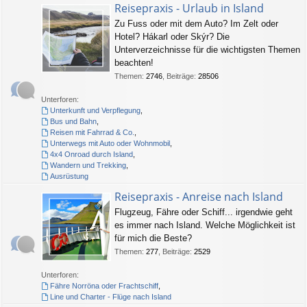
Reisepraxis - Urlaub in Island
Zu Fuss oder mit dem Auto? Im Zelt oder
Hotel? Hákarl oder Skýr? Die
Unterverzeichnisse für die wichtigsten Themen
beachten!
Themen
:
2746
,
Beiträge
:
28506
Unterforen:
Unterkunft und Verpflegung
,
Bus und Bahn
,
Reisen mit Fahrrad & Co.
,
Unterwegs mit Auto oder Wohnmobil
,
4x4 Onroad durch Island
,
Wandern und Trekking
,
Ausrüstung
Reisepraxis - Anreise nach Island
Flugzeug, Fähre oder Schiff... irgendwie geht
es immer nach Island. Welche Möglichkeit ist
für mich die Beste?
Themen
:
277
,
Beiträge
:
2529
Unterforen:
Fähre Norröna oder Frachtschiff
,
Line und Charter - Flüge nach Island