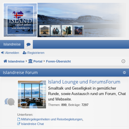
Islandreise
Abmelden
or
Registrieren
Islandreise
en
Portal
Foren-Übersicht
Islandreise Forum
Island Lounge und ForumsForum
Smalltalk und Geselligkeit in gemütlicher
Runde, sowie Austausch rund um Forum, Chat
und Webseite.
Themen
:
899
,
Beiträge
:
7297
Unterforen:
Mitfahrgelegenheiten und Reisebegleitungen
,
Islandreise Chat