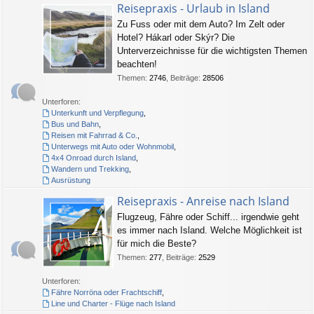
Reisepraxis - Urlaub in Island
Zu Fuss oder mit dem Auto? Im Zelt oder
Hotel? Hákarl oder Skýr? Die
Unterverzeichnisse für die wichtigsten Themen
beachten!
Themen
:
2746
,
Beiträge
:
28506
Unterforen:
Unterkunft und Verpflegung
,
Bus und Bahn
,
Reisen mit Fahrrad & Co.
,
Unterwegs mit Auto oder Wohnmobil
,
4x4 Onroad durch Island
,
Wandern und Trekking
,
Ausrüstung
Reisepraxis - Anreise nach Island
Flugzeug, Fähre oder Schiff... irgendwie geht
es immer nach Island. Welche Möglichkeit ist
für mich die Beste?
Themen
:
277
,
Beiträge
:
2529
Unterforen:
Fähre Norröna oder Frachtschiff
,
Line und Charter - Flüge nach Island