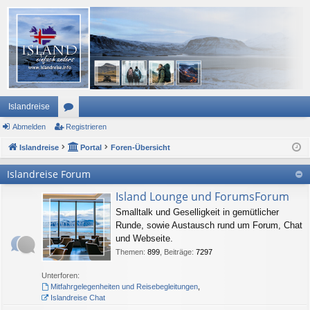
Islandreise
Abmelden
or
Registrieren
Islandreise
en
Portal
Foren-Übersicht
Islandreise Forum
Island Lounge und ForumsForum
Smalltalk und Geselligkeit in gemütlicher
Runde, sowie Austausch rund um Forum, Chat
und Webseite.
Themen
:
899
,
Beiträge
:
7297
Unterforen:
Mitfahrgelegenheiten und Reisebegleitungen
,
Islandreise Chat