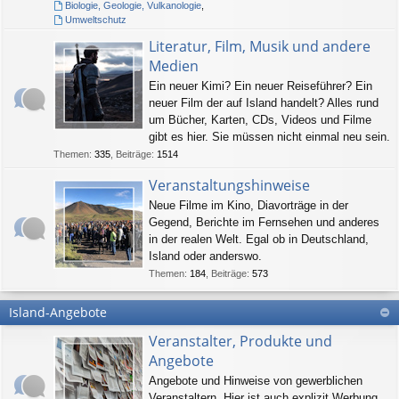
Biologie, Geologie, Vulkanologie
,
Umweltschutz
Literatur, Film, Musik und andere
Medien
Ein neuer Kimi? Ein neuer Reiseführer? Ein
neuer Film der auf Island handelt? Alles rund
um Bücher, Karten, CDs, Videos und Filme
gibt es hier. Sie müssen nicht einmal neu sein.
Themen
:
335
,
Beiträge
:
1514
Veranstaltungshinweise
Neue Filme im Kino, Diavorträge in der
Gegend, Berichte im Fernsehen und anderes
in der realen Welt. Egal ob in Deutschland,
Island oder anderswo.
Themen
:
184
,
Beiträge
:
573
Island-Angebote
Veranstalter, Produkte und
Angebote
Angebote und Hinweise von gewerblichen
Veranstaltern. Hier ist auch explizit Werbung