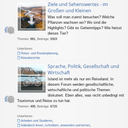
Ziele und Sehenswertes - im
Großen und Kleinen
Was soll man zuerst besuchen? Welche
Pflanzen wachsen wo? Wo sind die
Highlights? Gibt es Geheimtipps? Wie heisst
dieses Tier?
Themen
:
881
,
Beiträge
:
9303
Unterforen:
Reise- und Routenplanung
,
Reiseberichte
Sprache, Politik, Gesellschaft und
Wirtschaft
Island ist mehr als nur ein Reiseland. In
diesem Forum werden gesellschaftliche,
wirtschaftliche und politische Themen
diskutiert. Eben alles, was nicht unbedingt mit
Tourismus und Reise zu tun hat.
Themen
:
495
,
Beiträge
:
6720
Unterforen:
Arbeiten und Studieren
,
Isländisch lesen, schreiben, anwenden und lernen
,