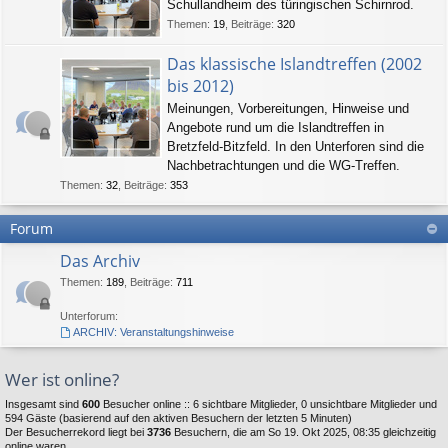
Schullandheim des türingischen Schirnrod.
Themen
:
19
,
Beiträge
:
320
Das klassische Islandtreffen (2002
bis 2012)
Meinungen, Vorbereitungen, Hinweise und
Angebote rund um die Islandtreffen in
Bretzfeld-Bitzfeld. In den Unterforen sind die
Nachbetrachtungen und die WG-Treffen.
Themen
:
32
,
Beiträge
:
353
Forum
Das Archiv
Themen
:
189
,
Beiträge
:
711
Unterforum:
ARCHIV: Veranstaltungshinweise
Wer ist online?
Insgesamt sind
600
Besucher online :: 6 sichtbare Mitglieder, 0 unsichtbare Mitglieder und
594 Gäste (basierend auf den aktiven Besuchern der letzten 5 Minuten)
Der Besucherrekord liegt bei
3736
Besuchern, die am So 19. Okt 2025, 08:35 gleichzeitig
online waren.