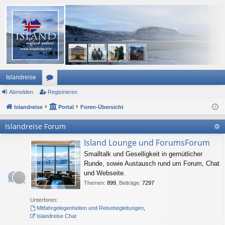
Islandreise
Abmelden
or
Registrieren
Islandreise
en
Portal
Foren-Übersicht
Islandreise Forum
Island Lounge und ForumsForum
Smalltalk und Geselligkeit in gemütlicher
Runde, sowie Austausch rund um Forum, Chat
und Webseite.
Themen
:
899
,
Beiträge
:
7297
Unterforen:
Mitfahrgelegenheiten und Reisebegleitungen
,
Islandreise Chat