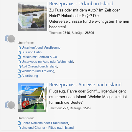
Reisepraxis - Urlaub in Island
Zu Fuss oder mit dem Auto? Im Zelt oder
Hotel? Hákarl oder Skýr? Die
Unterverzeichnisse für die wichtigsten Themen
beachten!
Themen
:
2746
,
Beiträge
:
28506
Unterforen:
Unterkunft und Verpflegung
,
Bus und Bahn
,
Reisen mit Fahrrad & Co.
,
Unterwegs mit Auto oder Wohnmobil
,
4x4 Onroad durch Island
,
Wandern und Trekking
,
Ausrüstung
Reisepraxis - Anreise nach Island
Flugzeug, Fähre oder Schiff... irgendwie geht
es immer nach Island. Welche Möglichkeit ist
für mich die Beste?
Themen
:
277
,
Beiträge
:
2529
Unterforen:
Fähre Norröna oder Frachtschiff
,
Line und Charter - Flüge nach Island