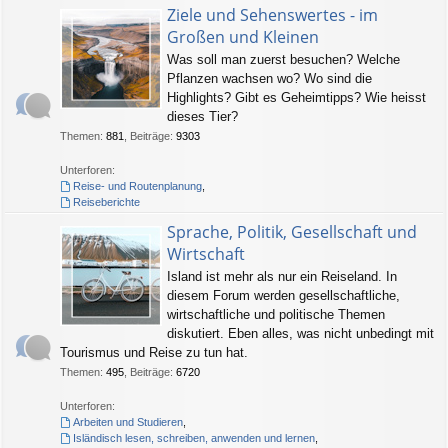
Ziele und Sehenswertes - im
Großen und Kleinen
Was soll man zuerst besuchen? Welche
Pflanzen wachsen wo? Wo sind die
Highlights? Gibt es Geheimtipps? Wie heisst
dieses Tier?
Themen
:
881
,
Beiträge
:
9303
Unterforen:
Reise- und Routenplanung
,
Reiseberichte
Sprache, Politik, Gesellschaft und
Wirtschaft
Island ist mehr als nur ein Reiseland. In
diesem Forum werden gesellschaftliche,
wirtschaftliche und politische Themen
diskutiert. Eben alles, was nicht unbedingt mit
Tourismus und Reise zu tun hat.
Themen
:
495
,
Beiträge
:
6720
Unterforen:
Arbeiten und Studieren
,
Isländisch lesen, schreiben, anwenden und lernen
,