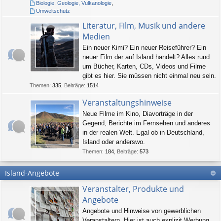
Biologie, Geologie, Vulkanologie
,
Umweltschutz
Literatur, Film, Musik und andere
Medien
Ein neuer Kimi? Ein neuer Reiseführer? Ein
neuer Film der auf Island handelt? Alles rund
um Bücher, Karten, CDs, Videos und Filme
gibt es hier. Sie müssen nicht einmal neu sein.
Themen
:
335
,
Beiträge
:
1514
Veranstaltungshinweise
Neue Filme im Kino, Diavorträge in der
Gegend, Berichte im Fernsehen und anderes
in der realen Welt. Egal ob in Deutschland,
Island oder anderswo.
Themen
:
184
,
Beiträge
:
573
Island-Angebote
Veranstalter, Produkte und
Angebote
Angebote und Hinweise von gewerblichen
Veranstaltern. Hier ist auch explizit Werbung