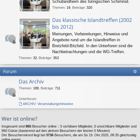
Schullandheim des türingischen Schirnrod.
Themen
:
19
,
Beiträge
:
320
Das klassische Islandtreffen (2002
bis 2012)
Meinungen, Vorbereitungen, Hinweise und
Angebote rund um die Islandtreffen in
Bretzfeld-Bitzfeld. In den Unterforen sind die
Nachbetrachtungen und die WG-Treffen.
Themen
:
32
,
Beiträge
:
353
Forum
Das Archiv
Themen
:
189
,
Beiträge
:
711
Unterforum:
ARCHIV: Veranstaltungshinweise
Wer ist online?
Insgesamt sind
865
Besucher online :: 5 sichtbare Mitglieder, 0 unsichtbare Mitglieder und
860 Gäste (basierend auf den aktiven Besuchern der letzten 5 Minuten)
Der Besucherrekord liegt bei
3736
Besuchern, die am So 19. Okt 2025, 08:35 gleichzeitig
online waren.