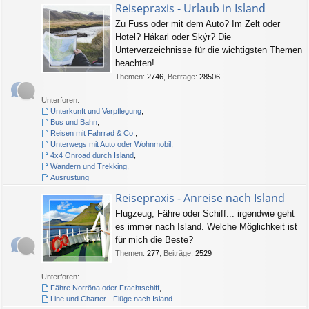
Reisepraxis - Urlaub in Island
Zu Fuss oder mit dem Auto? Im Zelt oder
Hotel? Hákarl oder Skýr? Die
Unterverzeichnisse für die wichtigsten Themen
beachten!
Themen
:
2746
,
Beiträge
:
28506
Unterforen:
Unterkunft und Verpflegung
,
Bus und Bahn
,
Reisen mit Fahrrad & Co.
,
Unterwegs mit Auto oder Wohnmobil
,
4x4 Onroad durch Island
,
Wandern und Trekking
,
Ausrüstung
Reisepraxis - Anreise nach Island
Flugzeug, Fähre oder Schiff... irgendwie geht
es immer nach Island. Welche Möglichkeit ist
für mich die Beste?
Themen
:
277
,
Beiträge
:
2529
Unterforen:
Fähre Norröna oder Frachtschiff
,
Line und Charter - Flüge nach Island