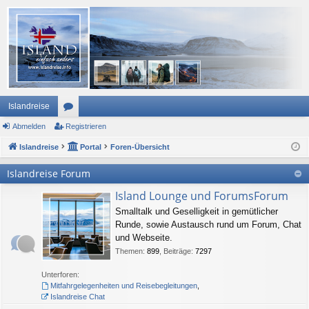
Islandreise
Abmelden
or
Registrieren
Islandreise
en
Portal
Foren-Übersicht
Islandreise Forum
Island Lounge und ForumsForum
Smalltalk und Geselligkeit in gemütlicher
Runde, sowie Austausch rund um Forum, Chat
und Webseite.
Themen
:
899
,
Beiträge
:
7297
Unterforen:
Mitfahrgelegenheiten und Reisebegleitungen
,
Islandreise Chat