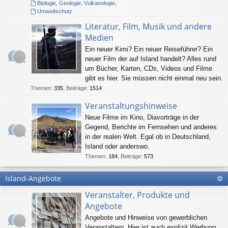
Biologie, Geologie, Vulkanologie
,
Umweltschutz
Literatur, Film, Musik und andere
Medien
Ein neuer Kimi? Ein neuer Reiseführer? Ein
neuer Film der auf Island handelt? Alles rund
um Bücher, Karten, CDs, Videos und Filme
gibt es hier. Sie müssen nicht einmal neu sein.
Themen
:
335
,
Beiträge
:
1514
Veranstaltungshinweise
Neue Filme im Kino, Diavorträge in der
Gegend, Berichte im Fernsehen und anderes
in der realen Welt. Egal ob in Deutschland,
Island oder anderswo.
Themen
:
184
,
Beiträge
:
573
Island-Angebote
Veranstalter, Produkte und
Angebote
Angebote und Hinweise von gewerblichen
Veranstaltern. Hier ist auch explizit Werbung