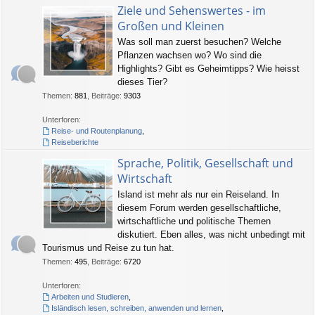
Ziele und Sehenswertes - im
Großen und Kleinen
Was soll man zuerst besuchen? Welche
Pflanzen wachsen wo? Wo sind die
Highlights? Gibt es Geheimtipps? Wie heisst
dieses Tier?
Themen
:
881
,
Beiträge
:
9303
Unterforen:
Reise- und Routenplanung
,
Reiseberichte
Sprache, Politik, Gesellschaft und
Wirtschaft
Island ist mehr als nur ein Reiseland. In
diesem Forum werden gesellschaftliche,
wirtschaftliche und politische Themen
diskutiert. Eben alles, was nicht unbedingt mit
Tourismus und Reise zu tun hat.
Themen
:
495
,
Beiträge
:
6720
Unterforen:
Arbeiten und Studieren
,
Isländisch lesen, schreiben, anwenden und lernen
,