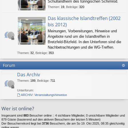
Schullandheim des türingischen Schirnrod.
Themen
:
19
,
Beiträge
:
320
Das klassische Islandtreffen (2002
bis 2012)
Meinungen, Vorbereitungen, Hinweise und
Angebote rund um die Islandtreffen in
Bretzfeld-Bitzfeld. In den Unterforen sind die
Nachbetrachtungen und die WG-Treffen.
Themen
:
32
,
Beiträge
:
353
Forum
Das Archiv
Themen
:
189
,
Beiträge
:
711
Unterforum:
ARCHIV: Veranstaltungshinweise
Wer ist online?
Insgesamt sind
883
Besucher online :: 4 sichtbare Mitglieder, 0 unsichtbare Mitglieder und
879 Gäste (basierend auf den aktiven Besuchern der letzten 5 Minuten)
Der Besucherrekord liegt bei
3736
Besuchern, die am So 19. Okt 2025, 08:35 gleichzeitig
online waren.