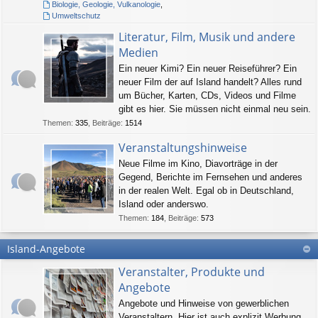
Biologie, Geologie, Vulkanologie
,
Umweltschutz
Literatur, Film, Musik und andere
Medien
Ein neuer Kimi? Ein neuer Reiseführer? Ein
neuer Film der auf Island handelt? Alles rund
um Bücher, Karten, CDs, Videos und Filme
gibt es hier. Sie müssen nicht einmal neu sein.
Themen
:
335
,
Beiträge
:
1514
Veranstaltungshinweise
Neue Filme im Kino, Diavorträge in der
Gegend, Berichte im Fernsehen und anderes
in der realen Welt. Egal ob in Deutschland,
Island oder anderswo.
Themen
:
184
,
Beiträge
:
573
Island-Angebote
Veranstalter, Produkte und
Angebote
Angebote und Hinweise von gewerblichen
Veranstaltern. Hier ist auch explizit Werbung