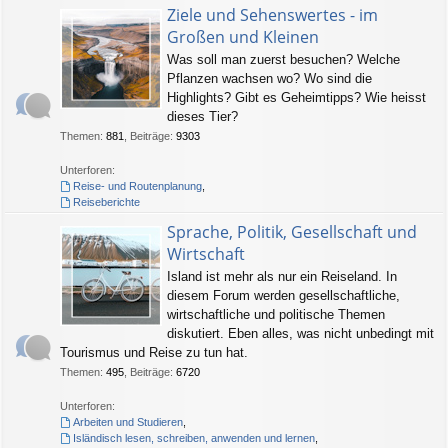
Ziele und Sehenswertes - im
Großen und Kleinen
Was soll man zuerst besuchen? Welche
Pflanzen wachsen wo? Wo sind die
Highlights? Gibt es Geheimtipps? Wie heisst
dieses Tier?
Themen
:
881
,
Beiträge
:
9303
Unterforen:
Reise- und Routenplanung
,
Reiseberichte
Sprache, Politik, Gesellschaft und
Wirtschaft
Island ist mehr als nur ein Reiseland. In
diesem Forum werden gesellschaftliche,
wirtschaftliche und politische Themen
diskutiert. Eben alles, was nicht unbedingt mit
Tourismus und Reise zu tun hat.
Themen
:
495
,
Beiträge
:
6720
Unterforen:
Arbeiten und Studieren
,
Isländisch lesen, schreiben, anwenden und lernen
,