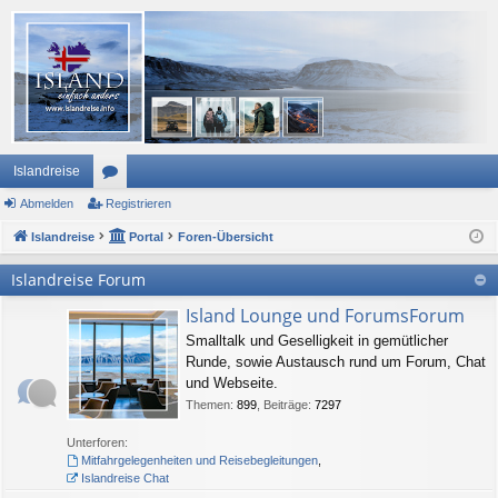
Islandreise
Abmelden
or
Registrieren
Islandreise
en
Portal
Foren-Übersicht
Islandreise Forum
Island Lounge und ForumsForum
Smalltalk und Geselligkeit in gemütlicher
Runde, sowie Austausch rund um Forum, Chat
und Webseite.
Themen
:
899
,
Beiträge
:
7297
Unterforen:
Mitfahrgelegenheiten und Reisebegleitungen
,
Islandreise Chat