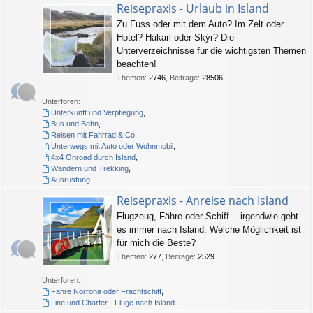
Reisepraxis - Urlaub in Island
Zu Fuss oder mit dem Auto? Im Zelt oder
Hotel? Hákarl oder Skýr? Die
Unterverzeichnisse für die wichtigsten Themen
beachten!
Themen
:
2746
,
Beiträge
:
28506
Unterforen:
Unterkunft und Verpflegung
,
Bus und Bahn
,
Reisen mit Fahrrad & Co.
,
Unterwegs mit Auto oder Wohnmobil
,
4x4 Onroad durch Island
,
Wandern und Trekking
,
Ausrüstung
Reisepraxis - Anreise nach Island
Flugzeug, Fähre oder Schiff... irgendwie geht
es immer nach Island. Welche Möglichkeit ist
für mich die Beste?
Themen
:
277
,
Beiträge
:
2529
Unterforen:
Fähre Norröna oder Frachtschiff
,
Line und Charter - Flüge nach Island