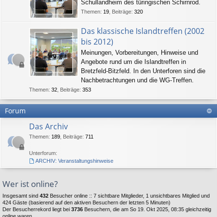
Schullandheim des türingischen Schirnrod.
Themen
:
19
,
Beiträge
:
320
Das klassische Islandtreffen (2002
bis 2012)
Meinungen, Vorbereitungen, Hinweise und
Angebote rund um die Islandtreffen in
Bretzfeld-Bitzfeld. In den Unterforen sind die
Nachbetrachtungen und die WG-Treffen.
Themen
:
32
,
Beiträge
:
353
Forum
Das Archiv
Themen
:
189
,
Beiträge
:
711
Unterforum:
ARCHIV: Veranstaltungshinweise
Wer ist online?
Insgesamt sind
432
Besucher online :: 7 sichtbare Mitglieder, 1 unsichtbares Mitglied und
424 Gäste (basierend auf den aktiven Besuchern der letzten 5 Minuten)
Der Besucherrekord liegt bei
3736
Besuchern, die am So 19. Okt 2025, 08:35 gleichzeitig
online waren.