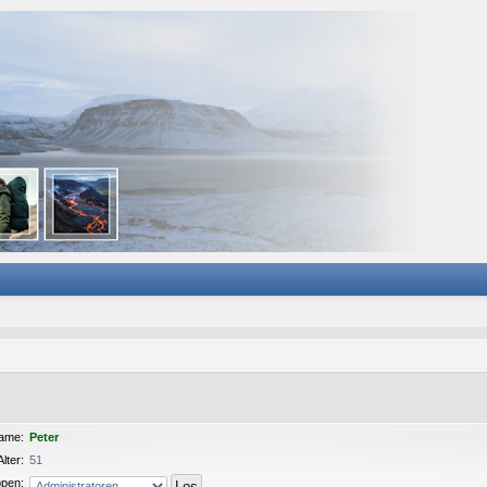
ame:
Peter
Alter:
51
pen: