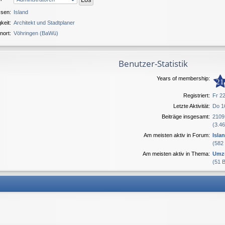
ssen:
Island
gkeit:
Architekt und Stadtplaner
nort:
Vöhringen (BaWü)
Benutzer-Statistik
Years of membership:
21
Registriert:
Fr 22
Letzte Aktivität:
Do 1
Beiträge insgesamt:
2109
(3.46
Am meisten aktiv in Forum:
Isl
(582
Am meisten aktiv in Thema:
Umz
(51 