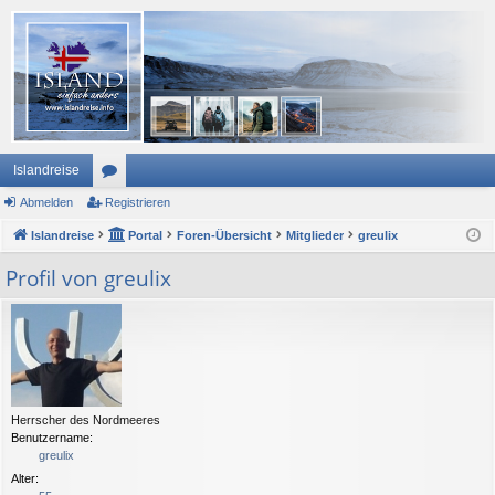
Islandreise
Abmelden
or
Registrieren
Islandreise
en
Portal
Foren-Übersicht
Mitglieder
greulix
Profil von greulix
Herrscher des Nordmeeres
Benutzername:
greulix
Alter: