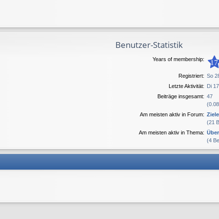
Benutzer-Statistik
Years of membership:
17
Registriert:
So 2
Letzte Aktivität:
Di 1
Beiträge insgesamt:
47
(0.08
Am meisten aktiv in Forum:
Ziel
(21 
Am meisten aktiv in Thema:
Über
(4 B