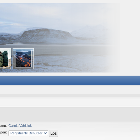
ame:
Carola Vahldiek
pen: