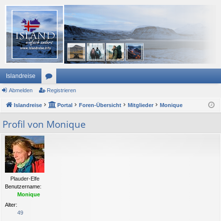
Islandreise
Abmelden
or
Registrieren
Islandreise
en
Portal
Foren-Übersicht
Mitglieder
Monique
Profil von Monique
Plauder-Elfe
Benutzername:
Monique
Alter:
49