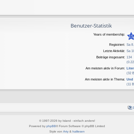
Benutzer-Statistik
Years of membership:
15
Registriert:
Sa 8
Letzte Aktivität:
Sa 1
Beiträge insgesamt:
134
(0.22
Am meisten aktiv in Forum:
Lite
(32 
Am meisten aktiv in Thema:
Und 
(11 
© 1997-2026 by Island - einfach anders!
Powered by
phpBB
® Forum Software © phpBB Limited
Style von
Arty
&
halilesen