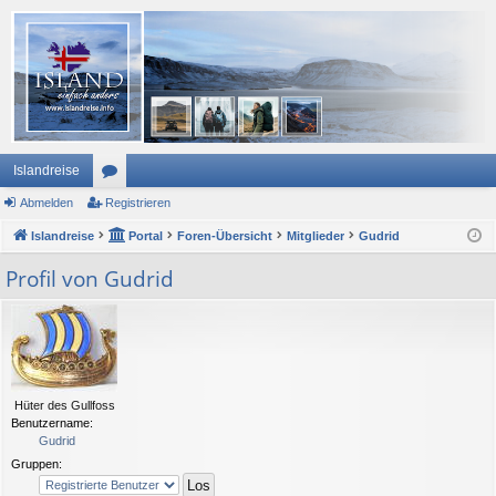
Islandreise
Abmelden
or
Registrieren
Islandreise
en
Portal
Foren-Übersicht
Mitglieder
Gudrid
Profil von Gudrid
Hüter des Gullfoss
Benutzername:
Gudrid
Gruppen: