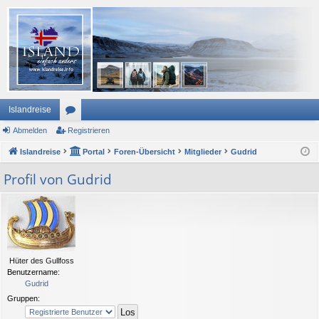
Islandreise
Abmelden
or
Registrieren
Islandreise
en
Portal
Foren-Übersicht
Mitglieder
Gudrid
Profil von Gudrid
Hüter des Gullfoss
Benutzername:
Gudrid
Gruppen: