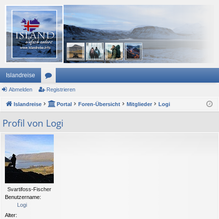
Islandreise
Abmelden
or
Registrieren
Islandreise
en
Portal
Foren-Übersicht
Mitglieder
Logi
Profil von Logi
Svartifoss-Fischer
Benutzername:
Logi
Alter: