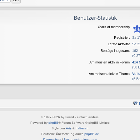
Benutzer-Statistik
Years of membership:
14
Registriert:
Sa 1
Letzte Aktivität:
So 2
Beiträge insgesamt:
162
(0.27
Am meisten aktiv in Forum:
4x4 
(38 
Am meisten aktiv in Thema:
Vulk
(5 B
© 1997-2026 by Island - einfach anders!
Powered by
phpBB
® Forum Software © phpBB Limited
Style von
Arty
&
halilesen
Deutsche Übersetzung durch
phpBB.de
Datenschutz
|
Nutzungsbedingungen