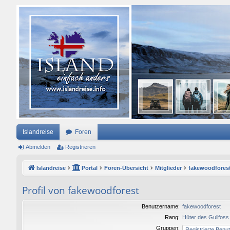
Islandreise
Foren
Abmelden
Registrieren
Islandreise
Portal
Foren-Übersicht
Mitglieder
fakewoodfores
Profil von fakewoodforest
Benutzername:
fakewoodforest
Rang:
Hüter des Gullfoss
Gruppen: