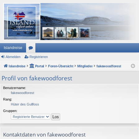
Islandreise
Abmelden
or
Registrieren
Islandreise
en
Portal
Foren-Übersicht
Mitglieder
fakewoodforest
Profil von fakewoodforest
Benutzername:
fakewoodforest
Rang:
Hüter des Gullfoss
Gruppen:
Kontaktdaten von fakewoodforest