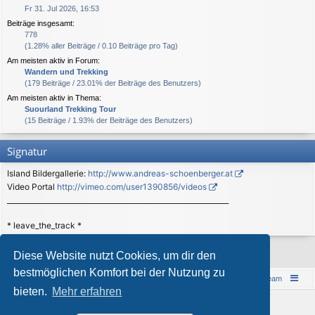
Fr 31. Jul 2026, 16:53
Beiträge insgesamt:
778
(1.28% aller Beiträge / 0.10 Beiträge pro Tag)
Am meisten aktiv in Forum:
Wandern und Trekking
(179 Beiträge / 23.01% der Beiträge des Benutzers)
Am meisten aktiv in Thema:
Suourland Trekking Tour
(15 Beiträge / 1.93% der Beiträge des Benutzers)
Signatur
Island Bildergallerie:
http://www.andreas-schoenberger.at
Video Portal
http://vimeo.com/user1390856/videos
_______________________________________________________________
* leave_the_track *
Diese Website nutzt Cookies, um dir den
bestmöglichen Komfort bei der Nutzung zu
Islandreise
Portal
Foren-Übersicht
Das Team
bieten.
Mehr erfahren
© 1997-2026 by Island - einfach anders!
Powered by
phpBB
® Forum Software © phpBB Limited