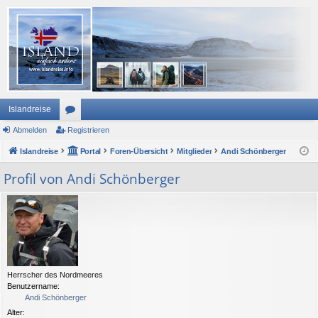
Islandreise
Abmelden
or
Registrieren
Islandreise
en
Portal
Foren-Übersicht
Mitglieder
Andi Schönberger
Profil von Andi Schönberger
Herrscher des Nordmeeres
Benutzername:
Andi Schönberger
Alter: