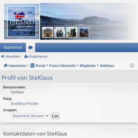
Islandreise
Abmelden
or
Registrieren
Islandreise
en
Portal
Foren-Übersicht
Mitglieder
SteKlaus
Profil von SteKlaus
Benutzername:
SteKlaus
Rang:
Svartifoss-Fischer
Gruppen:
Kontaktdaten von SteKlaus