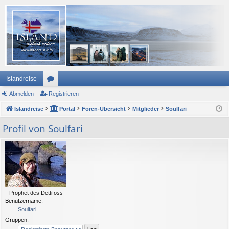
Islandreise
Abmelden
or
Registrieren
Islandreise
en
Portal
Foren-Übersicht
Mitglieder
Soulfari
Profil von Soulfari
Prophet des Dettifoss
Benutzername:
Soulfari
Gruppen: