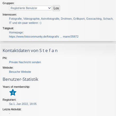
Gruppen:
Interessen:
Fotografie, Videographie, Astrofotografie, Drohnen, Grillsport, Geocaching, Schach,
IT und ein paar weitere :-)
Tätigkeit:
Homepage:
https://www.fotocommunity.de/fotograf/s ... mann/35872
Kontaktdaten von S t e f a n
PN:
Private Nachricht senden
Website:
Besuche Website
Benutzer-Statistik
Years of membership:
4
Registriert:
Sa 1. Jan 2022, 18:05
Letzte Aktivität:
-