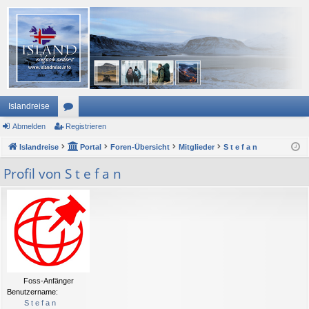
Islandreise
Abmelden
or
Registrieren
Islandreise
en
Portal
Foren-Übersicht
Mitglieder
S t e f a n
Profil von S t e f a n
Foss-Anfänger
Benutzername:
S t e f a n