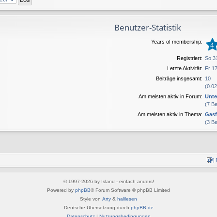
Benutzer-Statistik
Years of membership:
4
Registriert:
So 31
Letzte Aktivität:
Fr 17
Beiträge insgesamt:
10
(0.02
Am meisten aktiv in Forum:
Unte
(7 B
Am meisten aktiv in Thema:
Gasf
(3 B
© 1997-2026 by Island - einfach anders!
Powered by
phpBB
® Forum Software © phpBB Limited
Style von
Arty
&
halilesen
Deutsche Übersetzung durch
phpBB.de
Datenschutz
|
Nutzungsbedingungen