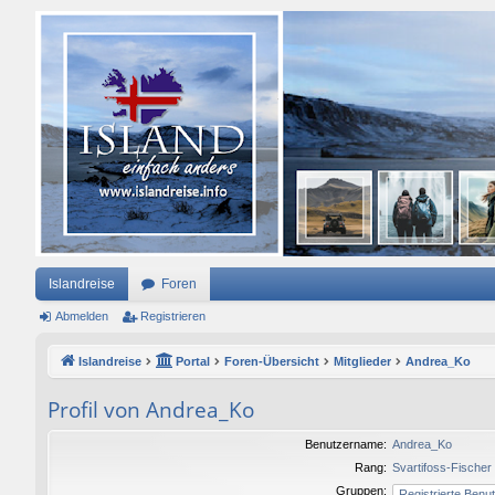
Islandreise
Foren
Abmelden
Registrieren
Islandreise
Portal
Foren-Übersicht
Mitglieder
Andrea_Ko
Profil von Andrea_Ko
Benutzername:
Andrea_Ko
Rang:
Svartifoss-Fischer
Gruppen: