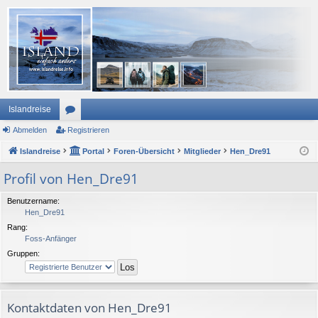
Islandreise
Abmelden
or
Registrieren
Islandreise
en
Portal
Foren-Übersicht
Mitglieder
Hen_Dre91
Profil von Hen_Dre91
Benutzername:
Hen_Dre91
Rang:
Foss-Anfänger
Gruppen:
Kontaktdaten von Hen_Dre91