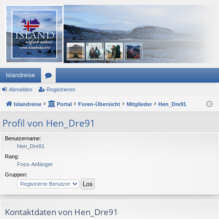
Islandreise
Abmelden
or
Registrieren
Islandreise
en
Portal
Foren-Übersicht
Mitglieder
Hen_Dre91
Profil von Hen_Dre91
Benutzername:
Hen_Dre91
Rang:
Foss-Anfänger
Gruppen:
Kontaktdaten von Hen_Dre91