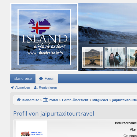
Islandreise
Foren
Abmelden
Registrieren
Islandreise
Portal
Foren-Übersicht
Mitglieder
jaipurtaxitourtr
Profil von jaipurtaxitourtravel
Benutzername
Alter
Gruppen