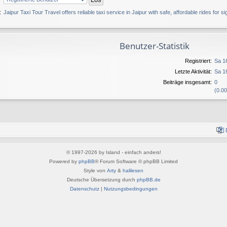
:
Jaipur Taxi Tour Travel offers reliable taxi service in Jaipur with safe, affordable rides for si
Benutzer-Statistik
Registriert:
Sa 1
Letzte Aktivität:
Sa 1
Beiträge insgesamt:
0
(0.00
© 1997-2026 by Island - einfach anders!
Powered by
phpBB
® Forum Software © phpBB Limited
Style von
Arty
&
halilesen
Deutsche Übersetzung durch
phpBB.de
Datenschutz
|
Nutzungsbedingungen