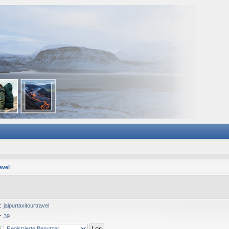
avel
:
jaipurtaxitourtravel
:
39
: