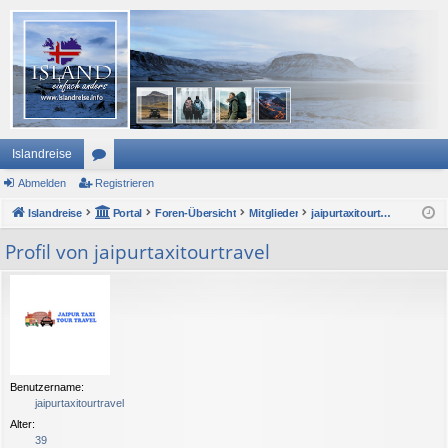
Islandreise
Abmelden
or
Registrieren
Islandreise
en
Portal
Foren-Übersicht
Mitglieder
jaipurtaxitourtravel
Profil von jaipurtaxitourtravel
Benutzername:
jaipurtaxitourtravel
Alter:
39