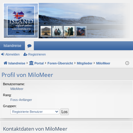
Islandreise
Abmelden
or
Registrieren
Islandreise
en
Portal
Foren-Übersicht
Mitglieder
MiloMeer
Profil von MiloMeer
Benutzername:
MiloMeer
Rang:
Foss-Anfänger
Gruppen:
Kontaktdaten von MiloMeer