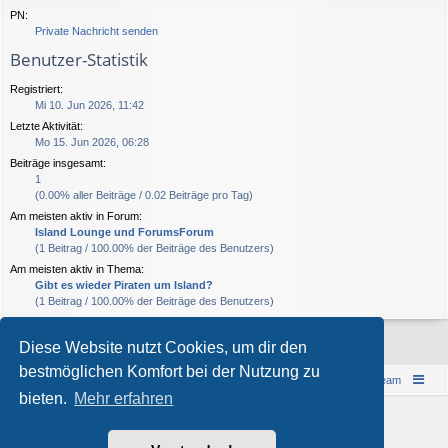
PN:
Private Nachricht senden
Benutzer-Statistik
Registriert:
Mi 10. Jun 2026, 11:42
Letzte Aktivität:
Mo 15. Jun 2026, 06:28
Beiträge insgesamt:
1
(0.00% aller Beiträge / 0.02 Beiträge pro Tag)
Am meisten aktiv in Forum:
Island Lounge und ForumsForum
(1 Beitrag / 100.00% der Beiträge des Benutzers)
Am meisten aktiv in Thema:
Gibt es wieder Piraten um Island?
(1 Beitrag / 100.00% der Beiträge des Benutzers)
Diese Website nutzt Cookies, um dir den
bestmöglichen Komfort bei der Nutzung zu
Islandreise
Portal
Foren-Übersicht
Das Team
bieten.
Mehr erfahren
© 1997-2026 by Island - einfach anders!
Powered by
phpBB
® Forum Software © phpBB Limited