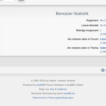
Benutzer-Statistik
Registriert:
Mo 2
Letzte Aktivität:
Do 9.
Beiträge insgesamt:
1
(0.00
Am meisten aktiv in Forum:
Lite
(1 B
Am meisten aktiv in Thema:
Islä
(1 B
© 1997-2026 by Island - einfach anders!
Powered by
phpBB
® Forum Software © phpBB Limited
Style von
Arty
&
halilesen
Deutsche Übersetzung durch
phpBB.de
Datenschutz
|
Nutzungsbedingungen