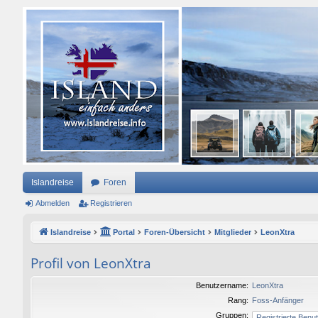
Islandreise
Foren
Abmelden
Registrieren
Islandreise
Portal
Foren-Übersicht
Mitglieder
LeonXtra
Profil von LeonXtra
Benutzername:
LeonXtra
Rang:
Foss-Anfänger
Gruppen: