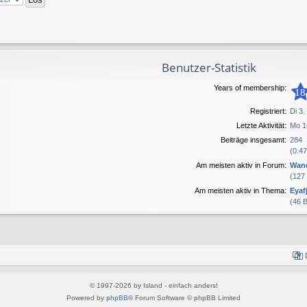
Benutzer-Statistik
Years of membership:
18
Registriert:
Di 3.
Letzte Aktivität:
Mo 1
Beiträge insgesamt:
284
(0.47
Am meisten aktiv in Forum:
Wand
(127
Am meisten aktiv in Thema:
Eyaf
(46 
© 1997-2026 by Island - einfach anders!
Powered by
phpBB
® Forum Software © phpBB Limited