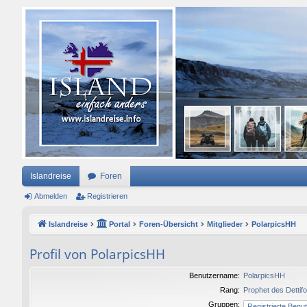
Islandreise
Foren
Abmelden
Registrieren
Islandreise
Portal
Foren-Übersicht
Mitglieder
PolarpicsHH
Profil von PolarpicsHH
Benutzername:
PolarpicsHH
Rang:
Prophet des Dettif
Gruppen: