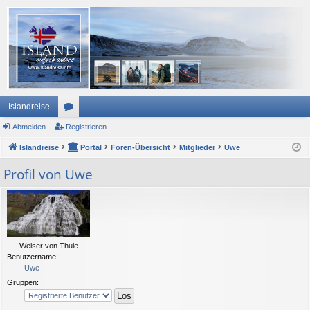
Islandreise
Abmelden
or
Registrieren
Islandreise
en
Portal
Foren-Übersicht
Mitglieder
Uwe
Profil von Uwe
Weiser von Thule
Benutzername:
Uwe
Gruppen: