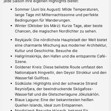
jede Saison ihre eigenen Highlights bietet:
Sommer (Juni bis August): Milde Temperaturen,
lange Tage mit Mitternachtssonne und perfekte
Bedingungen für Wanderungen.
Winter (Oktober bis März): Kurze Tage, aber beste
Chancen, die magischen Nordlichter zu sehen.
Reykjavík: Die nördlichste Hauptstadt der Welt bietet
eine charmante Mischung aus moderner Architektur,
Kultur und Geschichte. Besuche die
Hallgrímskirkja, den Hafen und die entspannte Café-
Szene.
Goldener Kreis: Diese beliebte Route umfasst den
Nationalpark Þingvellir, den Geysir Strokkur und den
Wasserfall Gullfoss.
Südküste: Highlights sind der schwarze Strand
Reynisfjara, der beeindruckende Skógafoss-
Wasserfall und die Gletscherlagune Jökulsárlón.
Blaue Lagune: Eine der bekanntesten heißen
Quellen Islands, ideal zum Entspannen.
Nordisland: Besuche Húsavík, bekannt für