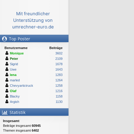
Mit freundlicher
Unterstützung von
umrechner-euro.de
Top Poster
Benutzername
Beiträge
Monique
3602
Peter
2109
Sigrid
1678
Uwe
1643
lena
1283
marled
1264
Chevyartictruck
1258
Olaf
1216
Blacky
1158
Argish
1130
Statistik
Insgesamt
Beiträge insgesamt
60945
Themen insgesamt
6402