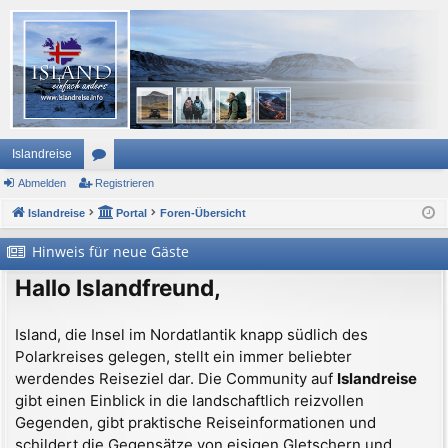
Islandreise
Abmelden
or
Registrieren
Islandreise
en
Portal
Foren-Übersicht
Hinweis für neue Gäste
Hallo Islandfreund,
Island, die Insel im Nordatlantik knapp südlich des
Polarkreises gelegen, stellt ein immer beliebter
werdendes Reiseziel dar. Die Community auf
Islandreise
gibt einen Einblick in die landschaftlich reizvollen
Gegenden, gibt praktische Reiseinformationen und
schildert die Gegensätze von eisigen Gletschern und