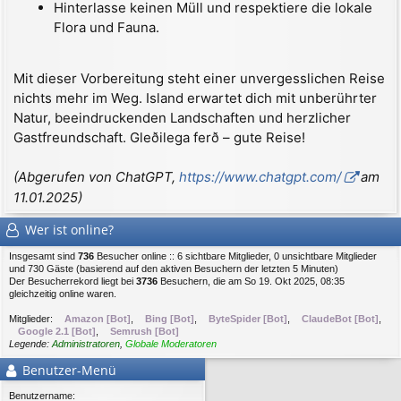
Hinterlasse keinen Müll und respektiere die lokale
Flora und Fauna.
Mit dieser Vorbereitung steht einer unvergesslichen Reise
nichts mehr im Weg. Island erwartet dich mit unberührter
Natur, beeindruckenden Landschaften und herzlicher
Gastfreundschaft. Gleðilega ferð – gute Reise!
(Abgerufen von ChatGPT,
https://www.chatgpt.com/
am
11.01.2025)
Wer ist online?
Insgesamt sind
736
Besucher online :: 6 sichtbare Mitglieder, 0 unsichtbare Mitglieder
und 730 Gäste (basierend auf den aktiven Besuchern der letzten 5 Minuten)
Der Besucherrekord liegt bei
3736
Besuchern, die am So 19. Okt 2025, 08:35
gleichzeitig online waren.
Mitglieder:
Amazon [Bot]
,
Bing [Bot]
,
ByteSpider [Bot]
,
ClaudeBot [Bot]
,
Google 2.1 [Bot]
,
Semrush [Bot]
Legende:
Administratoren
,
Globale Moderatoren
Benutzer-Menü
Benutzername: