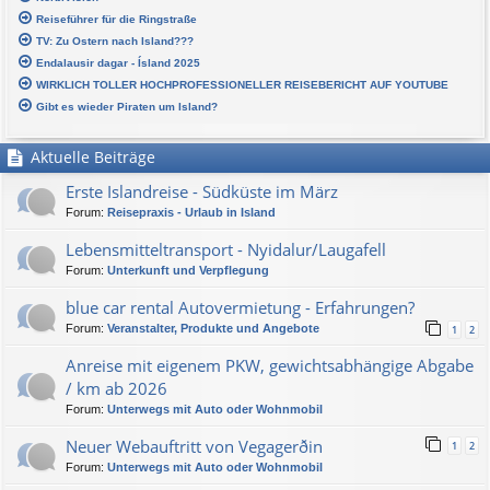
Reiseführer für die Ringstraße
TV: Zu Ostern nach Island???
Endalausir dagar - Ísland 2025
WIRKLICH TOLLER HOCHPROFESSIONELLER REISEBERICHT AUF YOUTUBE
Gibt es wieder Piraten um Island?
Aktuelle Beiträge
Erste Islandreise - Südküste im März
Forum:
Reisepraxis - Urlaub in Island
Lebensmitteltransport - Nyidalur/Laugafell
Forum:
Unterkunft und Verpflegung
blue car rental Autovermietung - Erfahrungen?
Forum:
Veranstalter, Produkte und Angebote
1
2
Anreise mit eigenem PKW, gewichtsabhängige Abgabe
/ km ab 2026
Forum:
Unterwegs mit Auto oder Wohnmobil
Neuer Webauftritt von Vegagerðin
1
2
Forum:
Unterwegs mit Auto oder Wohnmobil