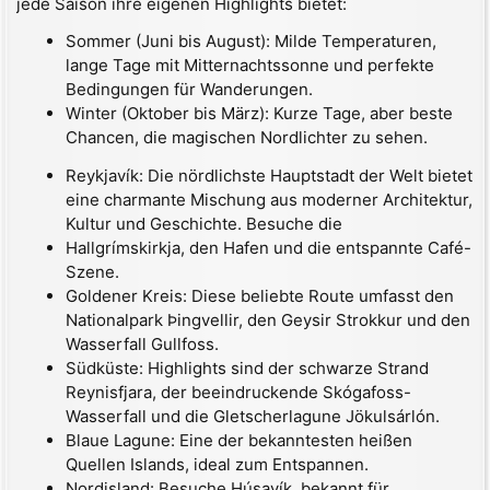
jede Saison ihre eigenen Highlights bietet:
Sommer (Juni bis August): Milde Temperaturen,
lange Tage mit Mitternachtssonne und perfekte
Bedingungen für Wanderungen.
Winter (Oktober bis März): Kurze Tage, aber beste
Chancen, die magischen Nordlichter zu sehen.
Reykjavík: Die nördlichste Hauptstadt der Welt bietet
eine charmante Mischung aus moderner Architektur,
Kultur und Geschichte. Besuche die
Hallgrímskirkja, den Hafen und die entspannte Café-
Szene.
Goldener Kreis: Diese beliebte Route umfasst den
Nationalpark Þingvellir, den Geysir Strokkur und den
Wasserfall Gullfoss.
Südküste: Highlights sind der schwarze Strand
Reynisfjara, der beeindruckende Skógafoss-
Wasserfall und die Gletscherlagune Jökulsárlón.
Blaue Lagune: Eine der bekanntesten heißen
Quellen Islands, ideal zum Entspannen.
Nordisland: Besuche Húsavík, bekannt für