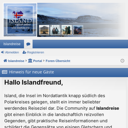
Islandreise
Abmelden
or
Registrieren
Islandreise
en
Portal
Foren-Übersicht
Hinweis für neue Gäste
Hallo Islandfreund,
Island, die Insel im Nordatlantik knapp südlich des
Polarkreises gelegen, stellt ein immer beliebter
werdendes Reiseziel dar. Die Community auf
Islandreise
gibt einen Einblick in die landschaftlich reizvollen
Gegenden, gibt praktische Reiseinformationen und
schildert die Gegensätze von eisigen Gletschern und