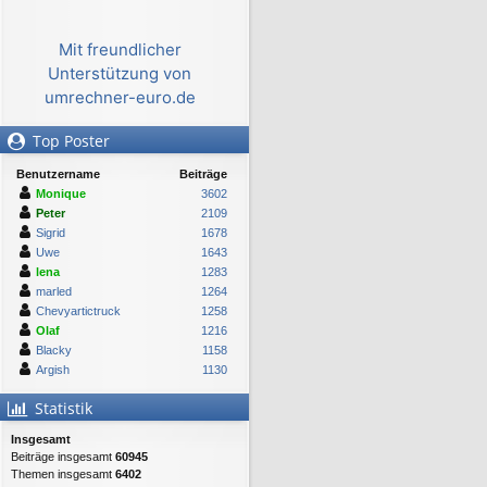
Mit freundlicher
Unterstützung von
umrechner-euro.de
Top Poster
Benutzername
Beiträge
Monique
3602
Peter
2109
Sigrid
1678
Uwe
1643
lena
1283
marled
1264
Chevyartictruck
1258
Olaf
1216
Blacky
1158
Argish
1130
Statistik
Insgesamt
Beiträge insgesamt
60945
Themen insgesamt
6402