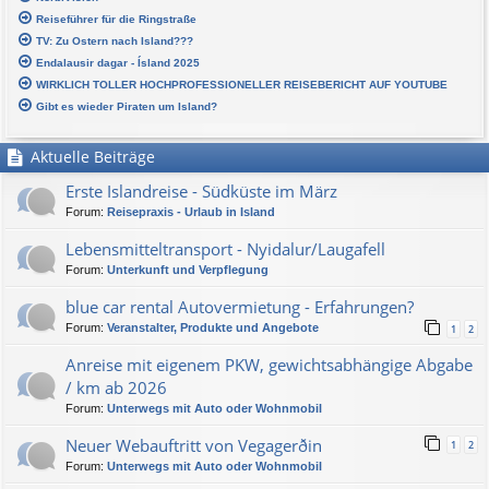
Reiseführer für die Ringstraße
TV: Zu Ostern nach Island???
Endalausir dagar - Ísland 2025
WIRKLICH TOLLER HOCHPROFESSIONELLER REISEBERICHT AUF YOUTUBE
Gibt es wieder Piraten um Island?
Aktuelle Beiträge
Erste Islandreise - Südküste im März
Forum:
Reisepraxis - Urlaub in Island
Lebensmitteltransport - Nyidalur/Laugafell
Forum:
Unterkunft und Verpflegung
blue car rental Autovermietung - Erfahrungen?
Forum:
Veranstalter, Produkte und Angebote
1
2
Anreise mit eigenem PKW, gewichtsabhängige Abgabe
/ km ab 2026
Forum:
Unterwegs mit Auto oder Wohnmobil
Neuer Webauftritt von Vegagerðin
1
2
Forum:
Unterwegs mit Auto oder Wohnmobil