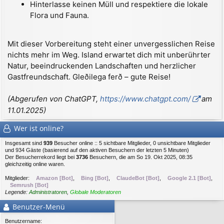
Hinterlasse keinen Müll und respektiere die lokale
Flora und Fauna.
Mit dieser Vorbereitung steht einer unvergesslichen Reise
nichts mehr im Weg. Island erwartet dich mit unberührter
Natur, beeindruckenden Landschaften und herzlicher
Gastfreundschaft. Gleðilega ferð – gute Reise!
(Abgerufen von ChatGPT,
https://www.chatgpt.com/
am
11.01.2025)
Wer ist online?
Insgesamt sind
939
Besucher online :: 5 sichtbare Mitglieder, 0 unsichtbare Mitglieder
und 934 Gäste (basierend auf den aktiven Besuchern der letzten 5 Minuten)
Der Besucherrekord liegt bei
3736
Besuchern, die am So 19. Okt 2025, 08:35
gleichzeitig online waren.
Mitglieder:
Amazon [Bot]
,
Bing [Bot]
,
ClaudeBot [Bot]
,
Google 2.1 [Bot]
,
Semrush [Bot]
Legende:
Administratoren
,
Globale Moderatoren
Benutzer-Menü
Benutzername: