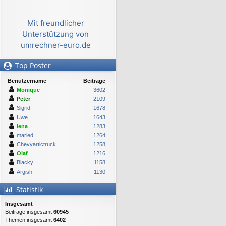
Mit freundlicher
Unterstützung von
umrechner-euro.de
Top Poster
Benutzername
Beiträge
Monique
3602
Peter
2109
Sigrid
1678
Uwe
1643
lena
1283
marled
1264
Chevyartictruck
1258
Olaf
1216
Blacky
1158
Argish
1130
Statistik
Insgesamt
Beiträge insgesamt
60945
Themen insgesamt
6402