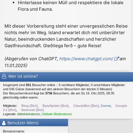
Hinterlasse keinen Müll und respektiere die lokale
Flora und Fauna.
Mit dieser Vorbereitung steht einer unvergesslichen Reise
nichts mehr im Weg. Island erwartet dich mit unberührter
Natur, beeindruckenden Landschaften und herzlicher
Gastfreundschaft. Gleðilega ferð – gute Reise!
(Abgerufen von ChatGPT,
https://www.chatgpt.com/
am
11.01.2025)
Wer ist online?
Insgesamt sind
551
Besucher online :: 6 sichtbare Mitglieder, 0 unsichtbare Mitglieder
und 545 Gäste (basierend auf den aktiven Besuchern der letzten 5 Minuten)
Der Besucherrekord liegt bei
3736
Besuchern, die am So 19. Okt 2025, 08:35
gleichzeitig online waren.
Mitglieder:
Bing [Bot]
,
ByteSpider [Bot]
,
ClaudeBot [Bot]
,
Gernot
,
Google
2.1 [Bot]
,
Semrush [Bot]
Legende:
Administratoren
,
Globale Moderatoren
Benutzer-Menü
Benutzername: