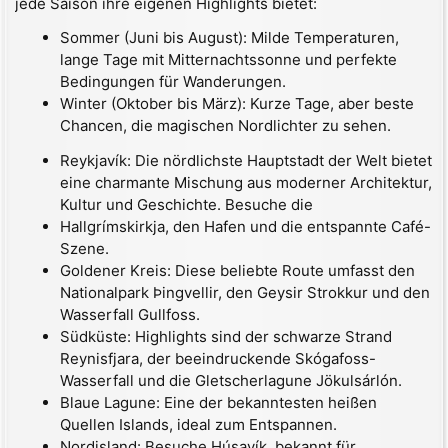
jede Saison ihre eigenen Highlights bietet:
Sommer (Juni bis August): Milde Temperaturen,
lange Tage mit Mitternachtssonne und perfekte
Bedingungen für Wanderungen.
Winter (Oktober bis März): Kurze Tage, aber beste
Chancen, die magischen Nordlichter zu sehen.
Reykjavík: Die nördlichste Hauptstadt der Welt bietet
eine charmante Mischung aus moderner Architektur,
Kultur und Geschichte. Besuche die
Hallgrímskirkja, den Hafen und die entspannte Café-
Szene.
Goldener Kreis: Diese beliebte Route umfasst den
Nationalpark Þingvellir, den Geysir Strokkur und den
Wasserfall Gullfoss.
Südküste: Highlights sind der schwarze Strand
Reynisfjara, der beeindruckende Skógafoss-
Wasserfall und die Gletscherlagune Jökulsárlón.
Blaue Lagune: Eine der bekanntesten heißen
Quellen Islands, ideal zum Entspannen.
Nordisland: Besuche Húsavík, bekannt für