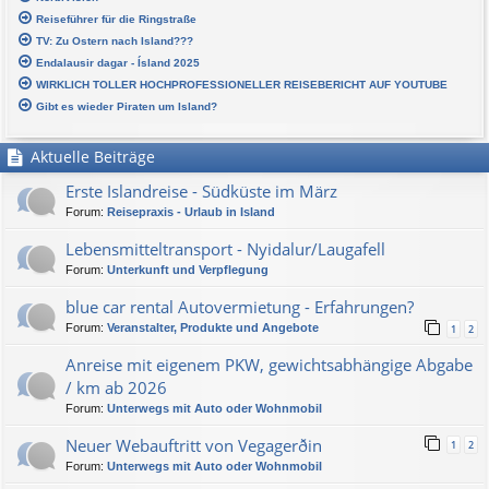
Reiseführer für die Ringstraße
TV: Zu Ostern nach Island???
Endalausir dagar - Ísland 2025
WIRKLICH TOLLER HOCHPROFESSIONELLER REISEBERICHT AUF YOUTUBE
Gibt es wieder Piraten um Island?
Aktuelle Beiträge
Erste Islandreise - Südküste im März
Forum:
Reisepraxis - Urlaub in Island
Lebensmitteltransport - Nyidalur/Laugafell
Forum:
Unterkunft und Verpflegung
blue car rental Autovermietung - Erfahrungen?
Forum:
Veranstalter, Produkte und Angebote
1
2
Anreise mit eigenem PKW, gewichtsabhängige Abgabe
/ km ab 2026
Forum:
Unterwegs mit Auto oder Wohnmobil
Neuer Webauftritt von Vegagerðin
1
2
Forum:
Unterwegs mit Auto oder Wohnmobil