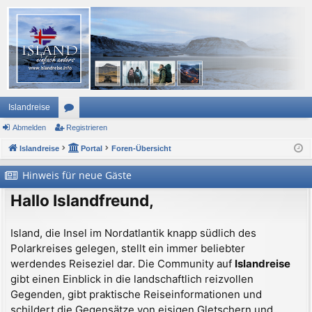
Islandreise
Abmelden
or
Registrieren
Islandreise
en
Portal
Foren-Übersicht
Hinweis für neue Gäste
Hallo Islandfreund,
Island, die Insel im Nordatlantik knapp südlich des
Polarkreises gelegen, stellt ein immer beliebter
werdendes Reiseziel dar. Die Community auf
Islandreise
gibt einen Einblick in die landschaftlich reizvollen
Gegenden, gibt praktische Reiseinformationen und
schildert die Gegensätze von eisigen Gletschern und