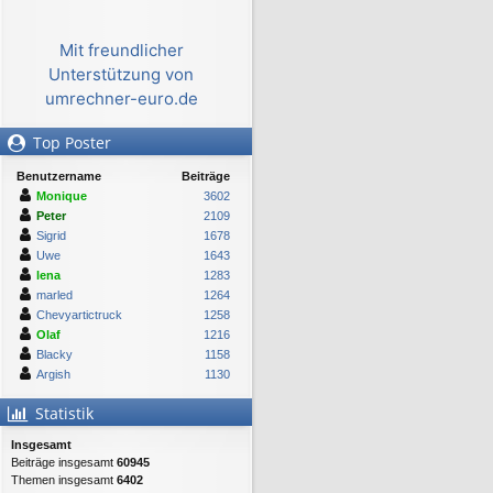
Mit freundlicher
Unterstützung von
umrechner-euro.de
Top Poster
Benutzername
Beiträge
Monique
3602
Peter
2109
Sigrid
1678
Uwe
1643
lena
1283
marled
1264
Chevyartictruck
1258
Olaf
1216
Blacky
1158
Argish
1130
Statistik
Insgesamt
Beiträge insgesamt
60945
Themen insgesamt
6402