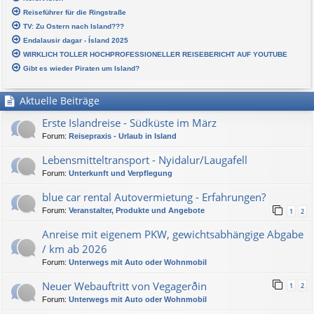
Reiseführer für die Ringstraße
TV: Zu Ostern nach Island???
Endalausir dagar - Ísland 2025
WIRKLICH TOLLER HOCHPROFESSIONELLER REISEBERICHT AUF YOUTUBE
Gibt es wieder Piraten um Island?
Aktuelle Beiträge
Erste Islandreise - Südküste im März
Forum:
Reisepraxis - Urlaub in Island
Lebensmitteltransport - Nyidalur/Laugafell
Forum:
Unterkunft und Verpflegung
blue car rental Autovermietung - Erfahrungen?
Forum:
Veranstalter, Produkte und Angebote
1
2
Anreise mit eigenem PKW, gewichtsabhängige Abgabe
/ km ab 2026
Forum:
Unterwegs mit Auto oder Wohnmobil
Neuer Webauftritt von Vegagerðin
1
2
Forum:
Unterwegs mit Auto oder Wohnmobil