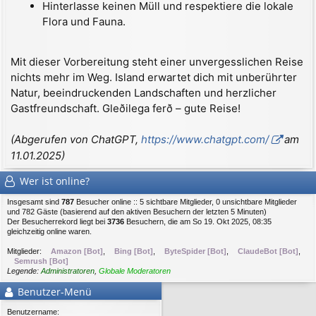
Hinterlasse keinen Müll und respektiere die lokale
Flora und Fauna.
Mit dieser Vorbereitung steht einer unvergesslichen Reise
nichts mehr im Weg. Island erwartet dich mit unberührter
Natur, beeindruckenden Landschaften und herzlicher
Gastfreundschaft. Gleðilega ferð – gute Reise!
(Abgerufen von ChatGPT,
https://www.chatgpt.com/
am
11.01.2025)
Wer ist online?
Insgesamt sind
787
Besucher online :: 5 sichtbare Mitglieder, 0 unsichtbare Mitglieder
und 782 Gäste (basierend auf den aktiven Besuchern der letzten 5 Minuten)
Der Besucherrekord liegt bei
3736
Besuchern, die am So 19. Okt 2025, 08:35
gleichzeitig online waren.
Mitglieder:
Amazon [Bot]
,
Bing [Bot]
,
ByteSpider [Bot]
,
ClaudeBot [Bot]
,
Semrush [Bot]
Legende:
Administratoren
,
Globale Moderatoren
Benutzer-Menü
Benutzername: