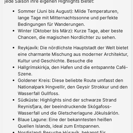
jede Saison ihre eigenen Highlights bietet:
Sommer (Juni bis August): Milde Temperaturen,
lange Tage mit Mitternachtssonne und perfekte
Bedingungen für Wanderungen.
Winter (Oktober bis März): Kurze Tage, aber beste
Chancen, die magischen Nordlichter zu sehen.
Reykjavík: Die nördlichste Hauptstadt der Welt bietet
eine charmante Mischung aus moderner Architektur,
Kultur und Geschichte. Besuche die
Hallgrímskirkja, den Hafen und die entspannte Café-
Szene.
Goldener Kreis: Diese beliebte Route umfasst den
Nationalpark Þingvellir, den Geysir Strokkur und den
Wasserfall Gullfoss.
Südküste: Highlights sind der schwarze Strand
Reynisfjara, der beeindruckende Skógafoss-
Wasserfall und die Gletscherlagune Jökulsárlón.
Blaue Lagune: Eine der bekanntesten heißen
Quellen Islands, ideal zum Entspannen.
Nordisland: Besuche Húsavík, bekannt für