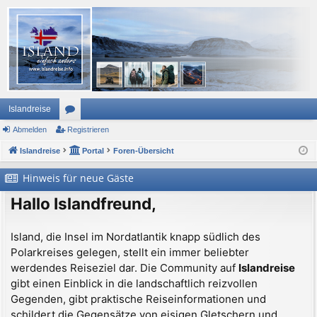
Islandreise
Abmelden
or
Registrieren
Islandreise
en
Portal
Foren-Übersicht
Hinweis für neue Gäste
Hallo Islandfreund,
Island, die Insel im Nordatlantik knapp südlich des
Polarkreises gelegen, stellt ein immer beliebter
werdendes Reiseziel dar. Die Community auf
Islandreise
gibt einen Einblick in die landschaftlich reizvollen
Gegenden, gibt praktische Reiseinformationen und
schildert die Gegensätze von eisigen Gletschern und