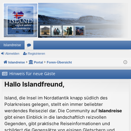
Islandreise
Abmelden
or
Registrieren
Islandreise
en
Portal
Foren-Übersicht
Hinweis für neue Gäste
Hallo Islandfreund,
Island, die Insel im Nordatlantik knapp südlich des
Polarkreises gelegen, stellt ein immer beliebter
werdendes Reiseziel dar. Die Community auf
Islandreise
gibt einen Einblick in die landschaftlich reizvollen
Gegenden, gibt praktische Reiseinformationen und
schildert die Gegensätze von eisigen Gletschern und