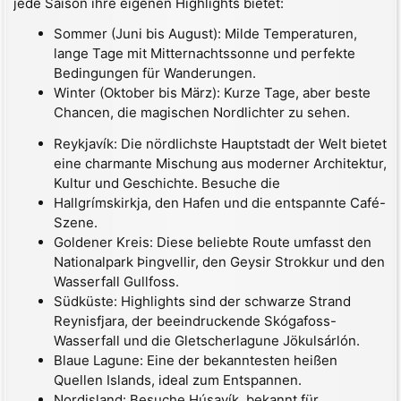
jede Saison ihre eigenen Highlights bietet:
Sommer (Juni bis August): Milde Temperaturen,
lange Tage mit Mitternachtssonne und perfekte
Bedingungen für Wanderungen.
Winter (Oktober bis März): Kurze Tage, aber beste
Chancen, die magischen Nordlichter zu sehen.
Reykjavík: Die nördlichste Hauptstadt der Welt bietet
eine charmante Mischung aus moderner Architektur,
Kultur und Geschichte. Besuche die
Hallgrímskirkja, den Hafen und die entspannte Café-
Szene.
Goldener Kreis: Diese beliebte Route umfasst den
Nationalpark Þingvellir, den Geysir Strokkur und den
Wasserfall Gullfoss.
Südküste: Highlights sind der schwarze Strand
Reynisfjara, der beeindruckende Skógafoss-
Wasserfall und die Gletscherlagune Jökulsárlón.
Blaue Lagune: Eine der bekanntesten heißen
Quellen Islands, ideal zum Entspannen.
Nordisland: Besuche Húsavík, bekannt für