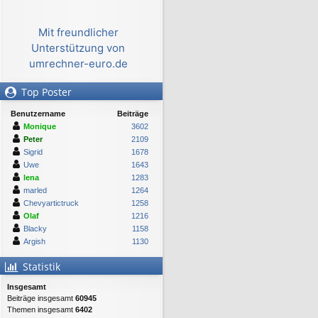
Mit freundlicher
Unterstützung von
umrechner-euro.de
Top Poster
Benutzername
Beiträge
Monique
3602
Peter
2109
Sigrid
1678
Uwe
1643
lena
1283
marled
1264
Chevyartictruck
1258
Olaf
1216
Blacky
1158
Argish
1130
Statistik
Insgesamt
Beiträge insgesamt
60945
Themen insgesamt
6402