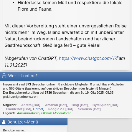
Hinterlasse keinen Müll und respektiere die lokale
Flora und Fauna.
Mit dieser Vorbereitung steht einer unvergesslichen Reise
nichts mehr im Weg. Island erwartet dich mit unberührter
Natur, beeindruckenden Landschaften und herzlicher
Gastfreundschaft. Gleðilega ferð – gute Reise!
(Abgerufen von ChatGPT,
https://www.chatgpt.com/
am
11.01.2025)
Wer ist online?
Insgesamt sind
573
Besucher online :: 8 sichtbare Mitglieder, 0 unsichtbare Mitglieder
und 565 Gäste (basierend auf den aktiven Besuchern der letzten 5 Minuten)
Der Besucherrekord liegt bei
3736
Besuchern, die am So 19. Okt 2025, 08:35
gleichzeitig online waren.
Mitglieder:
Ahrefs [Bot]
,
Amazon [Bot]
,
Bing [Bot]
,
ByteSpider [Bot]
,
ClaudeBot [Bot]
,
Gernot
,
Google 2.1 [Bot]
,
Semrush [Bot]
Legende:
Administratoren
,
Globale Moderatoren
Benutzer-Menü
Benutzername: