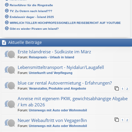
Reiseführer für die Ringstraße
TV: Zu Ostern nach Island???
Endalausir dagar - Ísland 2025
WIRKLICH TOLLER HOCHPROFESSIONELLER REISEBERICHT AUF YOUTUBE
Gibt es wieder Piraten um Island?
Aktuelle Beiträge
Erste Islandreise - Südküste im März
Forum:
Reisepraxis - Urlaub in Island
Lebensmitteltransport - Nyidalur/Laugafell
Forum:
Unterkunft und Verpflegung
blue car rental Autovermietung - Erfahrungen?
Forum:
Veranstalter, Produkte und Angebote
1
2
Anreise mit eigenem PKW, gewichtsabhängige Abgabe
/ km ab 2026
Forum:
Unterwegs mit Auto oder Wohnmobil
Neuer Webauftritt von Vegagerðin
1
2
Forum:
Unterwegs mit Auto oder Wohnmobil