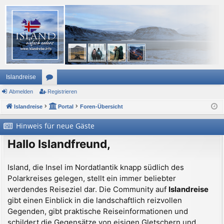
Islandreise
Abmelden
or
Registrieren
Islandreise
en
Portal
Foren-Übersicht
Hinweis für neue Gäste
Hallo Islandfreund,
Island, die Insel im Nordatlantik knapp südlich des
Polarkreises gelegen, stellt ein immer beliebter
werdendes Reiseziel dar. Die Community auf
Islandreise
gibt einen Einblick in die landschaftlich reizvollen
Gegenden, gibt praktische Reiseinformationen und
schildert die Gegensätze von eisigen Gletschern und