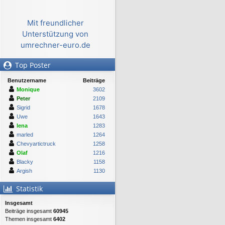
Mit freundlicher
Unterstützung von
umrechner-euro.de
Top Poster
Benutzername
Beiträge
Monique
3602
Peter
2109
Sigrid
1678
Uwe
1643
lena
1283
marled
1264
Chevyartictruck
1258
Olaf
1216
Blacky
1158
Argish
1130
Statistik
Insgesamt
Beiträge insgesamt
60945
Themen insgesamt
6402