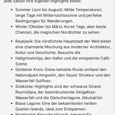
jede Saison ihre eigenen Highlights bietet:
Sommer (Juni bis August): Milde Temperaturen,
lange Tage mit Mitternachtssonne und perfekte
Bedingungen für Wanderungen.
Winter (Oktober bis März): Kurze Tage, aber beste
Chancen, die magischen Nordlichter zu sehen.
Reykjavík: Die nördlichste Hauptstadt der Welt bietet
eine charmante Mischung aus moderner Architektur,
Kultur und Geschichte. Besuche die
Hallgrímskirkja, den Hafen und die entspannte Café-
Szene.
Goldener Kreis: Diese beliebte Route umfasst den
Nationalpark Þingvellir, den Geysir Strokkur und den
Wasserfall Gullfoss.
Südküste: Highlights sind der schwarze Strand
Reynisfjara, der beeindruckende Skógafoss-
Wasserfall und die Gletscherlagune Jökulsárlón.
Blaue Lagune: Eine der bekanntesten heißen
Quellen Islands, ideal zum Entspannen.
Nordisland: Besuche Húsavík, bekannt für