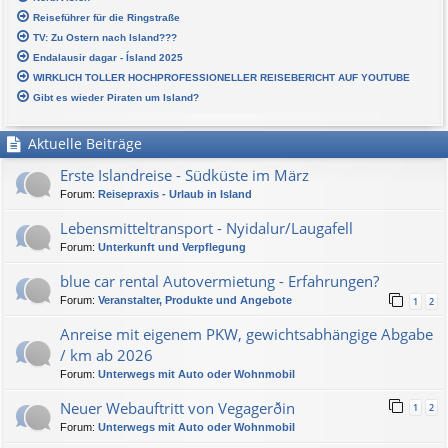
Reiseführer für die Ringstraße
TV: Zu Ostern nach Island???
Endalausir dagar - Ísland 2025
WIRKLICH TOLLER HOCHPROFESSIONELLER REISEBERICHT AUF YOUTUBE
Gibt es wieder Piraten um Island?
Aktuelle Beiträge
Erste Islandreise - Südküste im März
Forum:
Reisepraxis - Urlaub in Island
Lebensmitteltransport - Nyidalur/Laugafell
Forum:
Unterkunft und Verpflegung
blue car rental Autovermietung - Erfahrungen?
Forum:
Veranstalter, Produkte und Angebote
1
2
Anreise mit eigenem PKW, gewichtsabhängige Abgabe
/ km ab 2026
Forum:
Unterwegs mit Auto oder Wohnmobil
Neuer Webauftritt von Vegagerðin
1
2
Forum:
Unterwegs mit Auto oder Wohnmobil