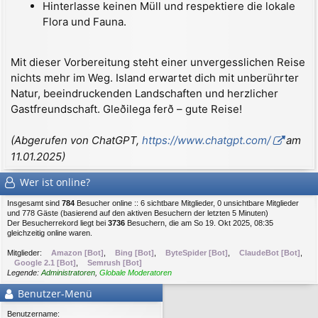
Hinterlasse keinen Müll und respektiere die lokale
Flora und Fauna.
Mit dieser Vorbereitung steht einer unvergesslichen Reise
nichts mehr im Weg. Island erwartet dich mit unberührter
Natur, beeindruckenden Landschaften und herzlicher
Gastfreundschaft. Gleðilega ferð – gute Reise!
(Abgerufen von ChatGPT,
https://www.chatgpt.com/
am
11.01.2025)
Wer ist online?
Insgesamt sind
784
Besucher online :: 6 sichtbare Mitglieder, 0 unsichtbare Mitglieder
und 778 Gäste (basierend auf den aktiven Besuchern der letzten 5 Minuten)
Der Besucherrekord liegt bei
3736
Besuchern, die am So 19. Okt 2025, 08:35
gleichzeitig online waren.
Mitglieder:
Amazon [Bot]
,
Bing [Bot]
,
ByteSpider [Bot]
,
ClaudeBot [Bot]
,
Google 2.1 [Bot]
,
Semrush [Bot]
Legende:
Administratoren
,
Globale Moderatoren
Benutzer-Menü
Benutzername: