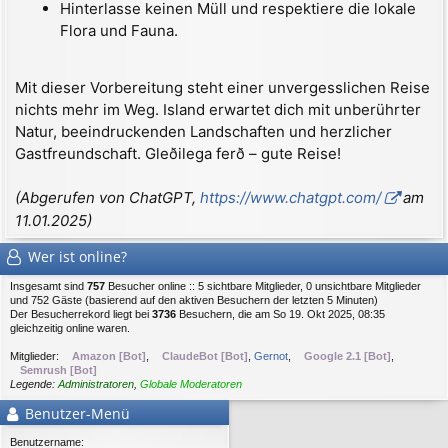
Hinterlasse keinen Müll und respektiere die lokale
Flora und Fauna.
Mit dieser Vorbereitung steht einer unvergesslichen Reise
nichts mehr im Weg. Island erwartet dich mit unberührter
Natur, beeindruckenden Landschaften und herzlicher
Gastfreundschaft. Gleðilega ferð – gute Reise!
(Abgerufen von ChatGPT,
https://www.chatgpt.com/
am
11.01.2025)
Wer ist online?
Insgesamt sind
757
Besucher online :: 5 sichtbare Mitglieder, 0 unsichtbare Mitglieder
und 752 Gäste (basierend auf den aktiven Besuchern der letzten 5 Minuten)
Der Besucherrekord liegt bei
3736
Besuchern, die am So 19. Okt 2025, 08:35
gleichzeitig online waren.
Mitglieder:
Amazon [Bot]
,
ClaudeBot [Bot]
,
Gernot
,
Google 2.1 [Bot]
,
Semrush [Bot]
Legende:
Administratoren
,
Globale Moderatoren
Benutzer-Menü
Benutzername: