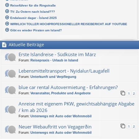
Reiseführer für die Ringstraße
TV: Zu Ostern nach Island???
Endalausir dagar - Ísland 2025
WIRKLICH TOLLER HOCHPROFESSIONELLER REISEBERICHT AUF YOUTUBE
Gibt es wieder Piraten um Island?
Aktuelle Beiträge
Erste Islandreise - Südküste im März
Forum:
Reisepraxis - Urlaub in Island
Lebensmitteltransport - Nyidalur/Laugafell
Forum:
Unterkunft und Verpflegung
blue car rental Autovermietung - Erfahrungen?
Forum:
Veranstalter, Produkte und Angebote
1
2
Anreise mit eigenem PKW, gewichtsabhängige Abgabe
/ km ab 2026
Forum:
Unterwegs mit Auto oder Wohnmobil
Neuer Webauftritt von Vegagerðin
1
2
Forum:
Unterwegs mit Auto oder Wohnmobil