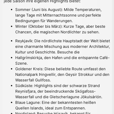
jede Saison ihre eigenen Highlights bietet:
Sommer (Juni bis August): Milde Temperaturen,
lange Tage mit Mitternachtssonne und perfekte
Bedingungen für Wanderungen.
Winter (Oktober bis März): Kurze Tage, aber beste
Chancen, die magischen Nordlichter zu sehen.
Reykjavík: Die nördlichste Hauptstadt der Welt bietet
eine charmante Mischung aus moderner Architektur,
Kultur und Geschichte. Besuche die
Hallgrímskirkja, den Hafen und die entspannte Café-
Szene.
Goldener Kreis: Diese beliebte Route umfasst den
Nationalpark Þingvellir, den Geysir Strokkur und den
Wasserfall Gullfoss.
Südküste: Highlights sind der schwarze Strand
Reynisfjara, der beeindruckende Skógafoss-
Wasserfall und die Gletscherlagune Jökulsárlón.
Blaue Lagune: Eine der bekanntesten heißen
Quellen Islands, ideal zum Entspannen.
Nordisland: Besuche Húsavík, bekannt für