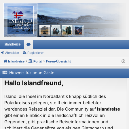
Islandreise
Abmelden
or
Registrieren
Islandreise
en
Portal
Foren-Übersicht
Hinweis für neue Gäste
Hallo Islandfreund,
Island, die Insel im Nordatlantik knapp südlich des
Polarkreises gelegen, stellt ein immer beliebter
werdendes Reiseziel dar. Die Community auf
Islandreise
gibt einen Einblick in die landschaftlich reizvollen
Gegenden, gibt praktische Reiseinformationen und
schildert die Gegensätze von eisigen Gletschern und