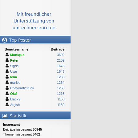
Mit freundlicher
Unterstützung von
umrechner-euro.de
Top Poster
Benutzername
Beiträge
Monique
3602
Peter
2109
Sigrid
1678
Uwe
1643
lena
1283
marled
1264
Chevyartictruck
1258
Olaf
1216
Blacky
1158
Argish
1130
Statistik
Insgesamt
Beiträge insgesamt
60945
Themen insgesamt
6402