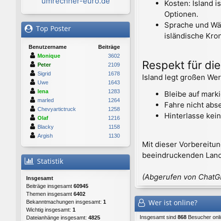
umrechner-euro.de
Kosten: Island i
Optionen.
Sprache und Wäh
Top Poster
isländische Kron
Benutzername
Beiträge
Monique
3602
Respekt für die
Peter
2109
Sigrid
1678
Island legt großen Wer
Uwe
1643
lena
1283
Bleibe auf mark
marled
1264
Fahre nicht abse
Chevyartictruck
1258
Hinterlasse kein
Olaf
1216
Blacky
1158
Argish
1130
Mit dieser Vorbereitun
beeindruckenden Lands
Statistik
(Abgerufen von Chat
Insgesamt
Beiträge insgesamt
60945
Themen insgesamt
6402
Wer ist online?
Bekanntmachungen insgesamt:
1
Wichtig insgesamt:
1
Insgesamt sind
868
Besucher onlin
Dateianhänge insgesamt:
4825