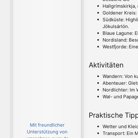
Hallgrímskirkja
Goldener Kreis: 
Südküste: Highl
Jökulsárlón.
Blaue Lagune: E
Nordisland: Bes
Westfjorde: Ein
Aktivitäten
Wandern: Von ku
Abenteuer: Gle
Nordlichter: Im
Wal- und Papag
Praktische Tip
Mit freundlicher
Wetter und Klei
Unterstützung von
Transport: Ein M