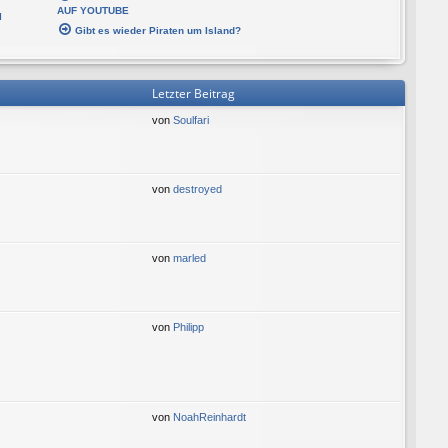
AUF YOUTUBE
l
Gibt es wieder Piraten um Island?
Letzter Beitrag
von
Soulfari
von
destroyed
von
marled
von
Philipp
von
NoahReinhardt