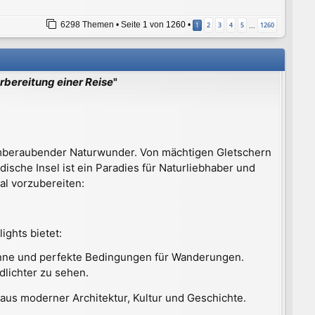
6298 Themen • Seite
1
von
1260
•
1
2
3
4
5
1260
…
orbereitung einer Reise
"
 atemberaubender Naturwunder. Von mächtigen Gletschern
dische Insel ist ein Paradies für Naturliebhaber und
al vorzubereiten:
ights bietet:
onne und perfekte Bedingungen für Wanderungen.
dlichter zu sehen.
 aus moderner Architektur, Kultur und Geschichte.