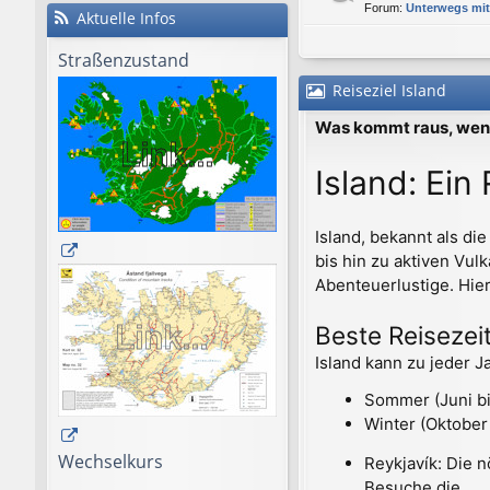
Forum:
Unterwegs mi
Aktuelle Infos
Straßenzustand
Reiseziel Island
Was kommt raus, wenn
Island: Ein
Island, bekannt als di
bis hin zu aktiven Vul
Abenteuerlustige. Hier
Beste Reisezei
Island kann zu jeder J
Sommer (Juni bi
Winter (Oktober
Wechselkurs
Reykjavík: Die 
Besuche die