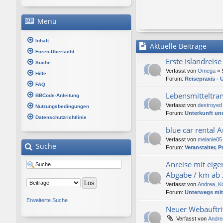
Menü
Inhalt
Aktuelle Beiträge
Foren-Übersicht
Erste Islandreis
Suche
Verfasst von
Omega
» 
Hilfe
Forum:
Reisepraxis - U
FAQ
Lebensmitteltran
BBCode-Anleitung
Verfasst von
destroyed
Nutzungsbedingungen
Forum:
Unterkunft un
Datenschutzrichtlinie
blue car rental 
Verfasst von
melanie05
Suche
Forum:
Veranstalter,
Anreise mit eig
Abgabe / km ab
Verfasst von
Andrea_K
Forum:
Unterwegs mi
Erweiterte Suche
Neuer Webauftri
Verfasst von
Andre