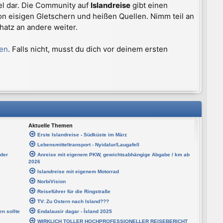
iel dar. Die Community auf
Islandreise
gibt einen
von eisigen Gletschern und heißen Quellen. Nimm teil an
atz an andere weiter.
gen
. Falls nicht, musst du dich vor deinem ersten
Aktuelle Themen
Erste Islandreise - Südküste im März
Lebensmitteltransport - Nyidalur/Laugafell
 der
Anreise mit eigenem PKW, gewichtsabhängige Abgabe / km ab
2026
Islandreise mit eigenem Motorrad
NorbiVision
Reiseführer für die Ringstraße
TV: Zu Ostern nach Island???
n sollte
Endalausir dagar - Ísland 2025
WIRKLICH TOLLER HOCHPROFESSIONELLER REISEBERICHT