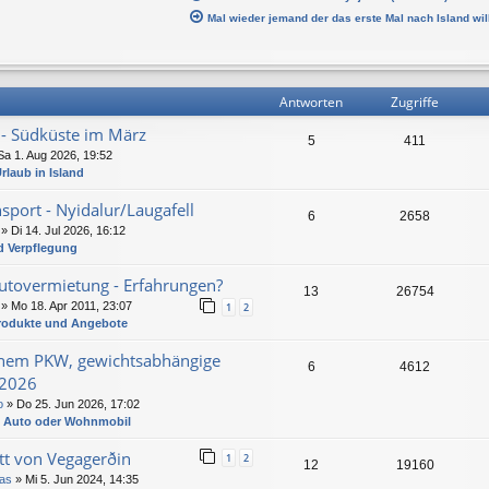
Mal wieder jemand der das erste Mal nach Island wil
Antworten
Zugriffe
e - Südküste im März
5
411
Sa 1. Aug 2026, 19:52
rlaub in Island
sport - Nyidalur/Laugafell
6
2658
» Di 14. Jul 2026, 16:12
d Verpflegung
Autovermietung - Erfahrungen?
13
26754
» Mo 18. Apr 2011, 23:07
1
2
 Produkte und Angebote
enem PKW, gewichtsabhängige
6
4612
 2026
o
» Do 25. Jun 2026, 17:02
t Auto oder Wohnmobil
tt von Vegagerðin
1
2
12
19160
as
» Mi 5. Jun 2024, 14:35