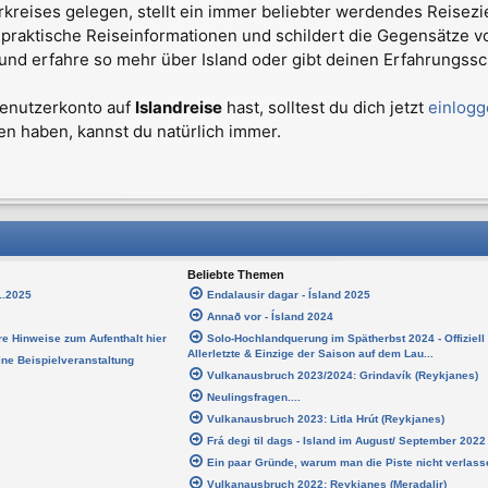
larkreises gelegen, stellt ein immer beliebter werdendes Reisez
bt praktische Reiseinformationen und schildert die Gegensätze 
d erfahre so mehr über Island oder gibt deinen Erfahrungssch
 Benutzerkonto auf
Islandreise
hast, solltest du dich jetzt
einlog
en haben, kannst du natürlich immer.
Beliebte Themen
11.2025
Endalausir dagar - Ísland 2025
Annað vor - Ísland 2024
re Hinweise zum Aufenthalt hier
Solo-Hochlandquerung im Spätherbst 2024 - Offiziell
Allerletzte & Einzige der Saison auf dem Lau...
eine Beispielveranstaltung
Vulkanausbruch 2023/2024: Grindavík (Reykjanes)
Neulingsfragen....
Vulkanausbruch 2023: Litla Hrút (Reykjanes)
Frá degi til dags - Island im August/ September 2022
Ein paar Gründe, warum man die Piste nicht verlasse
Vulkanausbruch 2022: Reykjanes (Meradalir)