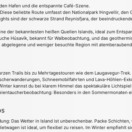
, den Hafen und die entspannte Café-Szene.
Diese beliebte Route umfasst den Nationalpark Þingvellir, den 
ights sind der schwarze Strand Reynisfjara, der beeindruckend
ine der bekanntesten heißen Quellen Islands, ideal zum Entspa
uche Húsavík, bekannt für Walbeobachtung, und das geothermi
e abgelegene und weniger besuchte Region mit atemberaubender
rzen Trails bis zu Mehrtagestouren wie dem Laugavegur-Trek.
tscherwanderungen, Schneemobilfahrten und Lava-Höhlen-Exk
 Winter kannst du bei klarem Himmel das spektakuläre Lichtspie
eientaucherbeobachtung: Besonders in den Sommermonaten ein
ps
dung: Das Wetter in Island ist unberechenbar. Packe Schichten,
ietwagen ist ideal, um flexibel zu reisen. Im Winter empfiehlt si