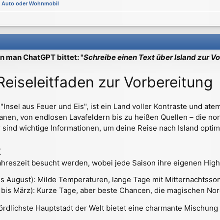
t Auto oder Wohnmobil
 man ChatGPT bittet: "
Schreibe einen Text über Island zur V
 Reiseleitfaden zur Vorbereitung
e "Insel aus Feuer und Eis", ist ein Land voller Kontraste und
kanen, von endlosen Lavafeldern bis zu heißen Quellen – die nor
 sind wichtige Informationen, um deine Reise nach Island optim
t
ahreszeit besucht werden, wobei jede Saison ihre eigenen Highl
s August): Milde Temperaturen, lange Tage mit Mitternachtss
 bis März): Kurze Tage, aber beste Chancen, die magischen Nor
nördlichste Hauptstadt der Welt bietet eine charmante Mischung