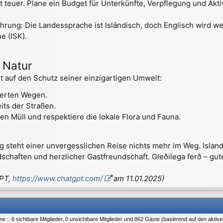
st teuer. Plane ein Budget für Unterkünfte, Verpflegung und Akt
rung: Die Landessprache ist Isländisch, doch Englisch wird wei
e (ISK).
 Natur
t auf den Schutz seiner einzigartigen Umwelt:
ierten Wegen.
its der Straßen.
en Müll und respektiere die lokale Flora und Fauna.
g steht einer unvergesslichen Reise nichts mehr im Weg. Island
chaften und herzlicher Gastfreundschaft. Gleðilega ferð – gut
GPT,
https://www.chatgpt.com/
am 11.01.2025)
e :: 6 sichtbare Mitglieder, 0 unsichtbare Mitglieder und 862 Gäste (basierend auf den aktiv