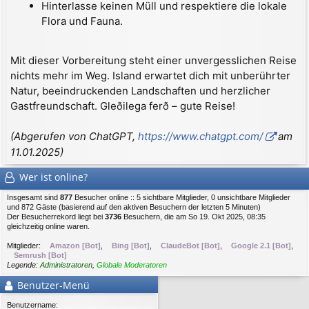
Hinterlasse keinen Müll und respektiere die lokale
Flora und Fauna.
Mit dieser Vorbereitung steht einer unvergesslichen Reise
nichts mehr im Weg. Island erwartet dich mit unberührter
Natur, beeindruckenden Landschaften und herzlicher
Gastfreundschaft. Gleðilega ferð – gute Reise!
(Abgerufen von ChatGPT,
https://www.chatgpt.com/
am
11.01.2025)
Wer ist online?
Insgesamt sind
877
Besucher online :: 5 sichtbare Mitglieder, 0 unsichtbare Mitglieder
und 872 Gäste (basierend auf den aktiven Besuchern der letzten 5 Minuten)
Der Besucherrekord liegt bei
3736
Besuchern, die am So 19. Okt 2025, 08:35
gleichzeitig online waren.
Mitglieder:
Amazon [Bot]
,
Bing [Bot]
,
ClaudeBot [Bot]
,
Google 2.1 [Bot]
,
Semrush [Bot]
Legende:
Administratoren
,
Globale Moderatoren
Benutzer-Menü
Benutzername: