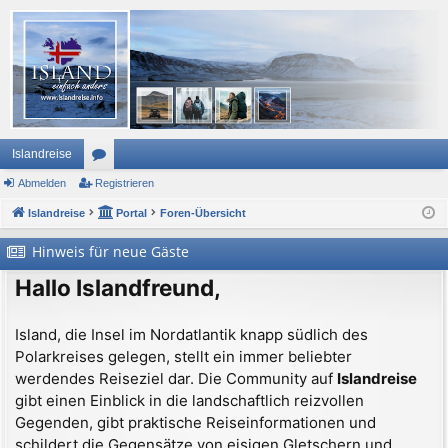
Islandreise
Abmelden
or
Registrieren
Islandreise
en
Portal
Foren-Übersicht
Hinweis für neue Gäste
Hallo Islandfreund,
Island, die Insel im Nordatlantik knapp südlich des
Polarkreises gelegen, stellt ein immer beliebter
werdendes Reiseziel dar. Die Community auf
Islandreise
gibt einen Einblick in die landschaftlich reizvollen
Gegenden, gibt praktische Reiseinformationen und
schildert die Gegensätze von eisigen Gletschern und