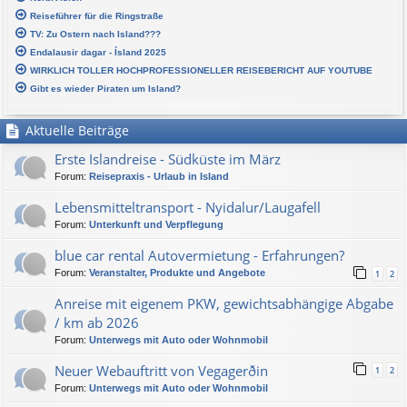
Reiseführer für die Ringstraße
TV: Zu Ostern nach Island???
Endalausir dagar - Ísland 2025
WIRKLICH TOLLER HOCHPROFESSIONELLER REISEBERICHT AUF YOUTUBE
Gibt es wieder Piraten um Island?
Aktuelle Beiträge
Erste Islandreise - Südküste im März
Forum:
Reisepraxis - Urlaub in Island
Lebensmitteltransport - Nyidalur/Laugafell
Forum:
Unterkunft und Verpflegung
blue car rental Autovermietung - Erfahrungen?
Forum:
Veranstalter, Produkte und Angebote
1
2
Anreise mit eigenem PKW, gewichtsabhängige Abgabe
/ km ab 2026
Forum:
Unterwegs mit Auto oder Wohnmobil
Neuer Webauftritt von Vegagerðin
1
2
Forum:
Unterwegs mit Auto oder Wohnmobil