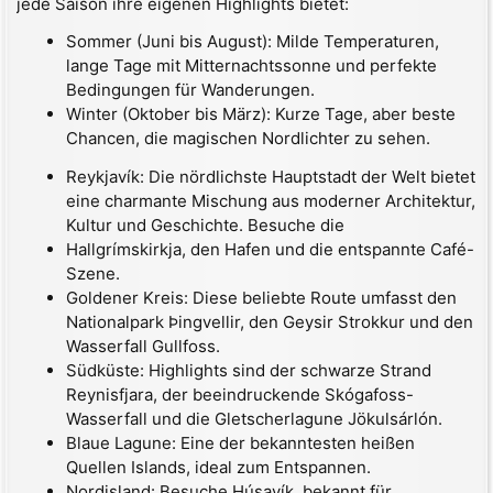
jede Saison ihre eigenen Highlights bietet:
Sommer (Juni bis August): Milde Temperaturen,
lange Tage mit Mitternachtssonne und perfekte
Bedingungen für Wanderungen.
Winter (Oktober bis März): Kurze Tage, aber beste
Chancen, die magischen Nordlichter zu sehen.
Reykjavík: Die nördlichste Hauptstadt der Welt bietet
eine charmante Mischung aus moderner Architektur,
Kultur und Geschichte. Besuche die
Hallgrímskirkja, den Hafen und die entspannte Café-
Szene.
Goldener Kreis: Diese beliebte Route umfasst den
Nationalpark Þingvellir, den Geysir Strokkur und den
Wasserfall Gullfoss.
Südküste: Highlights sind der schwarze Strand
Reynisfjara, der beeindruckende Skógafoss-
Wasserfall und die Gletscherlagune Jökulsárlón.
Blaue Lagune: Eine der bekanntesten heißen
Quellen Islands, ideal zum Entspannen.
Nordisland: Besuche Húsavík, bekannt für