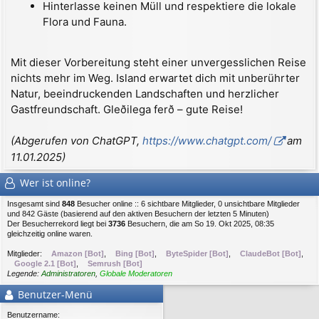
Hinterlasse keinen Müll und respektiere die lokale
Flora und Fauna.
Mit dieser Vorbereitung steht einer unvergesslichen Reise
nichts mehr im Weg. Island erwartet dich mit unberührter
Natur, beeindruckenden Landschaften und herzlicher
Gastfreundschaft. Gleðilega ferð – gute Reise!
(Abgerufen von ChatGPT,
https://www.chatgpt.com/
am
11.01.2025)
Wer ist online?
Insgesamt sind
848
Besucher online :: 6 sichtbare Mitglieder, 0 unsichtbare Mitglieder
und 842 Gäste (basierend auf den aktiven Besuchern der letzten 5 Minuten)
Der Besucherrekord liegt bei
3736
Besuchern, die am So 19. Okt 2025, 08:35
gleichzeitig online waren.
Mitglieder:
Amazon [Bot]
,
Bing [Bot]
,
ByteSpider [Bot]
,
ClaudeBot [Bot]
,
Google 2.1 [Bot]
,
Semrush [Bot]
Legende:
Administratoren
,
Globale Moderatoren
Benutzer-Menü
Benutzername: