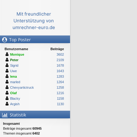
Mit freundlicher
Unterstützung von
umrechner-euro.de
Top Poster
Benutzername
Beiträge
Monique
3602
Peter
2109
Sigrid
1678
Uwe
1643
lena
1283
marled
1264
Chevyartictruck
1258
Olaf
1216
Blacky
1158
Argish
1130
Statistik
Insgesamt
Beiträge insgesamt
60945
Themen insgesamt
6402