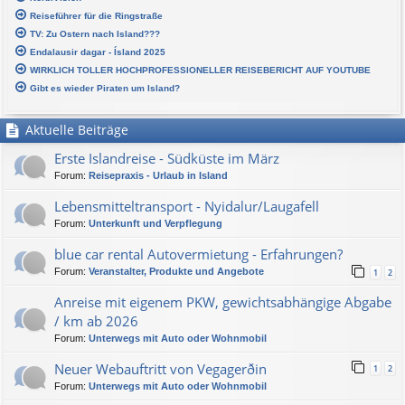
Reiseführer für die Ringstraße
TV: Zu Ostern nach Island???
Endalausir dagar - Ísland 2025
WIRKLICH TOLLER HOCHPROFESSIONELLER REISEBERICHT AUF YOUTUBE
Gibt es wieder Piraten um Island?
Aktuelle Beiträge
Erste Islandreise - Südküste im März
Forum:
Reisepraxis - Urlaub in Island
Lebensmitteltransport - Nyidalur/Laugafell
Forum:
Unterkunft und Verpflegung
blue car rental Autovermietung - Erfahrungen?
Forum:
Veranstalter, Produkte und Angebote
1
2
Anreise mit eigenem PKW, gewichtsabhängige Abgabe
/ km ab 2026
Forum:
Unterwegs mit Auto oder Wohnmobil
Neuer Webauftritt von Vegagerðin
1
2
Forum:
Unterwegs mit Auto oder Wohnmobil