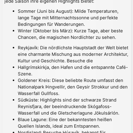
jede Saison ihre eigenen Highlights bietet:
Sommer (Juni bis August): Milde Temperaturen,
lange Tage mit Mitternachtssonne und perfekte
Bedingungen für Wanderungen.
Winter (Oktober bis März): Kurze Tage, aber beste
Chancen, die magischen Nordlichter zu sehen.
Reykjavík: Die nördlichste Hauptstadt der Welt bietet
eine charmante Mischung aus moderner Architektur,
Kultur und Geschichte. Besuche die
Hallgrímskirkja, den Hafen und die entspannte Café-
Szene.
Goldener Kreis: Diese beliebte Route umfasst den
Nationalpark Þingvellir, den Geysir Strokkur und den
Wasserfall Gullfoss.
Südküste: Highlights sind der schwarze Strand
Reynisfjara, der beeindruckende Skógafoss-
Wasserfall und die Gletscherlagune Jökulsárlón.
Blaue Lagune: Eine der bekanntesten heißen
Quellen Islands, ideal zum Entspannen.
Nordisland: Besuche Húsavík, bekannt für