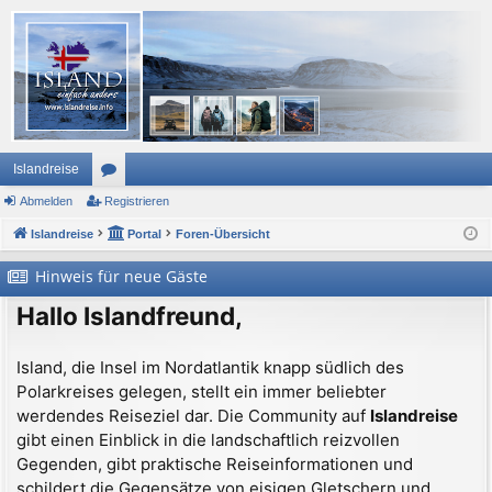
Islandreise
Abmelden
or
Registrieren
Islandreise
en
Portal
Foren-Übersicht
Hinweis für neue Gäste
Hallo Islandfreund,
Island, die Insel im Nordatlantik knapp südlich des
Polarkreises gelegen, stellt ein immer beliebter
werdendes Reiseziel dar. Die Community auf
Islandreise
gibt einen Einblick in die landschaftlich reizvollen
Gegenden, gibt praktische Reiseinformationen und
schildert die Gegensätze von eisigen Gletschern und