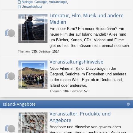
Biologie, Geologie, Vulkanologie
,
Umweltschutz
Literatur, Film, Musik und andere
Medien
Ein neuer Kimi? Ein neuer Reiseführer? Ein
neuer Film der auf Island handelt? Alles rund
um Bücher, Karten, CDs, Videos und Filme
gibt es hier. Sie müssen nicht einmal neu sein.
Themen
:
335
,
Beiträge
:
1514
Veranstaltungshinweise
Neue Filme im Kino, Diavorträge in der
Gegend, Berichte im Fernsehen und anderes
in der realen Welt. Egal ob in Deutschland,
Island oder anderswo.
Themen
:
184
,
Beiträge
:
573
Island-Angebote
Veranstalter, Produkte und
Angebote
Angebote und Hinweise von gewerblichen
Veranstaltern. Hier ist auch explizit Werbung