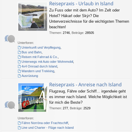
Reisepraxis - Urlaub in Island
Zu Fuss oder mit dem Auto? Im Zelt oder
Hotel? Hákarl oder Skýr? Die
Unterverzeichnisse für die wichtigsten Themen
beachten!
Themen
:
2746
,
Beiträge
:
28505
Unterforen:
Unterkunft und Verpflegung
,
Bus und Bahn
,
Reisen mit Fahrrad & Co.
,
Unterwegs mit Auto oder Wohnmobil
,
4x4 Onroad durch Island
,
Wandern und Trekking
,
Ausrüstung
Reisepraxis - Anreise nach Island
Flugzeug, Fähre oder Schiff... irgendwie geht
es immer nach Island. Welche Möglichkeit ist
für mich die Beste?
Themen
:
277
,
Beiträge
:
2529
Unterforen:
Fähre Norröna oder Frachtschiff
,
Line und Charter - Flüge nach Island