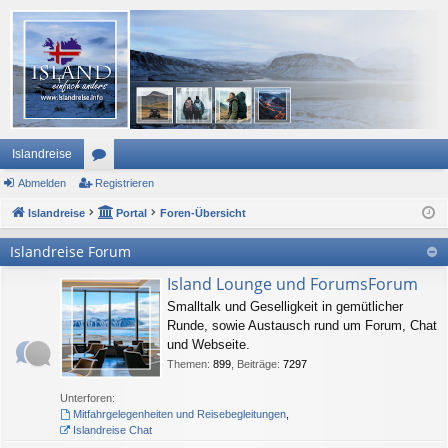
Islandreise
Abmelden
or
Registrieren
Islandreise
en
Portal
Foren-Übersicht
Islandreise Forum
Island Lounge und ForumsForum
Smalltalk und Geselligkeit in gemütlicher
Runde, sowie Austausch rund um Forum, Chat
und Webseite.
Themen
:
899
,
Beiträge
:
7297
Unterforen:
Mitfahrgelegenheiten und Reisebegleitungen
,
Islandreise Chat