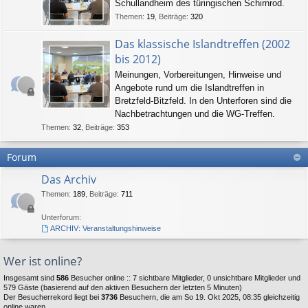
Schullandheim des türingischen Schirnrod.
Themen
:
19
,
Beiträge
:
320
Das klassische Islandtreffen (2002
bis 2012)
Meinungen, Vorbereitungen, Hinweise und
Angebote rund um die Islandtreffen in
Bretzfeld-Bitzfeld. In den Unterforen sind die
Nachbetrachtungen und die WG-Treffen.
Themen
:
32
,
Beiträge
:
353
Forum
Das Archiv
Themen
:
189
,
Beiträge
:
711
Unterforum:
ARCHIV: Veranstaltungshinweise
Wer ist online?
Insgesamt sind
586
Besucher online :: 7 sichtbare Mitglieder, 0 unsichtbare Mitglieder und
579 Gäste (basierend auf den aktiven Besuchern der letzten 5 Minuten)
Der Besucherrekord liegt bei
3736
Besuchern, die am So 19. Okt 2025, 08:35 gleichzeitig
online waren.