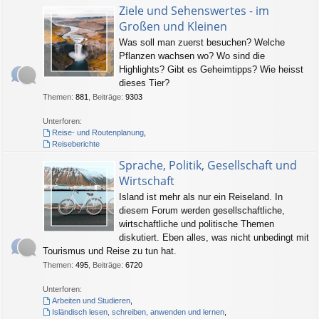
Ziele und Sehenswertes - im
Großen und Kleinen
Was soll man zuerst besuchen? Welche
Pflanzen wachsen wo? Wo sind die
Highlights? Gibt es Geheimtipps? Wie heisst
dieses Tier?
Themen
:
881
,
Beiträge
:
9303
Unterforen:
Reise- und Routenplanung
,
Reiseberichte
Sprache, Politik, Gesellschaft und
Wirtschaft
Island ist mehr als nur ein Reiseland. In
diesem Forum werden gesellschaftliche,
wirtschaftliche und politische Themen
diskutiert. Eben alles, was nicht unbedingt mit
Tourismus und Reise zu tun hat.
Themen
:
495
,
Beiträge
:
6720
Unterforen:
Arbeiten und Studieren
,
Isländisch lesen, schreiben, anwenden und lernen
,