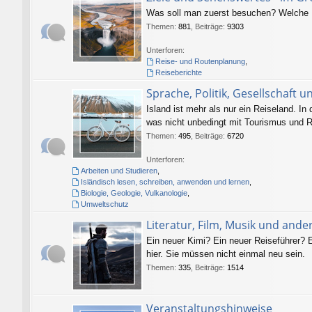
Was soll man zuerst besuchen? Welche P
Themen
:
881
,
Beiträge
:
9303
Unterforen:
Reise- und Routenplanung
,
Reiseberichte
Sprache, Politik, Gesellschaft u
Island ist mehr als nur ein Reiseland. In
was nicht unbedingt mit Tourismus und R
Themen
:
495
,
Beiträge
:
6720
Unterforen:
Arbeiten und Studieren
,
Isländisch lesen, schreiben, anwenden und lernen
,
Biologie, Geologie, Vulkanologie
,
Umweltschutz
Literatur, Film, Musik und and
Ein neuer Kimi? Ein neuer Reiseführer? E
hier. Sie müssen nicht einmal neu sein.
Themen
:
335
,
Beiträge
:
1514
Veranstaltungshinweise