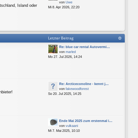
von
Uwe
tschland, Island oder
Mi 8. Apr 2026, 22:20
Letzter Beitrag
Re: blue car rental Autovermi…
von
marled
Mo 27. Jul 2026, 14:24
Re: Arcticeconoline - kennt j…
von
fakewoodforest
bieter!
So 20. Jul 2025, 14:25
Ende Mai 2025 zum erstenmal i…
von
vulkaani
Mi 7. Mai 2025, 10:10