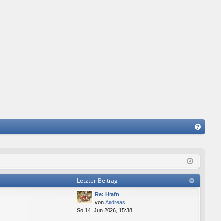
FA
Q
Letzter Beitrag
Re: Hrafn
von
Andreas
So 14. Jun 2026, 15:38