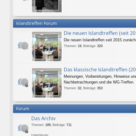
Islandtreffen Forum
Die neuen Islandtreffen (seit 20
Die neuen Islandtreffen seit 2015 zunäc
Themen
:
19
,
Beiträge
:
320
Das klassische Islandtreffen (20
Meinungen, Vorbereitungen, Hinweise und 
Nachbetrachtungen und die WG-Treffen.
Themen
:
32
,
Beiträge
:
353
Forum
Das Archiv
Themen
:
189
,
Beiträge
:
711
Unterforum: