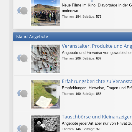
Neue Filme im Kino, Diavorträge in der G
anderswo.
Themen
:
184
,
Beiträge
:
573
Island-Angebote
Veranstalter, Produkte und An
Angebote und Hinweise von gewerblichen V
Themen
:
206
,
Beiträge
:
687
Erfahrungsberichte zu Veranst
Empfehlungen, Hinweise, Fragen und Erf
Themen
:
160
,
Beiträge
:
855
Tauschbörse und Kleinanzeige
Angebote jeder Art aber nur von Privat zu
Themen
:
146
,
Beiträge
:
370