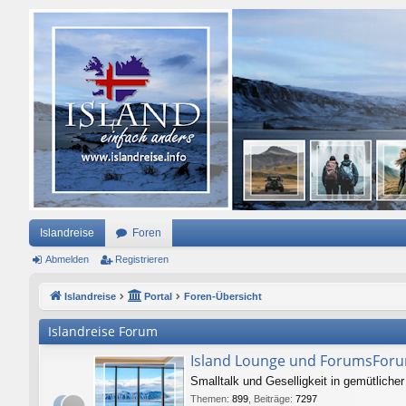
Islandreise
Foren
Abmelden
Registrieren
Islandreise
Portal
Foren-Übersicht
Islandreise Forum
Island Lounge und ForumsFor
Smalltalk und Geselligkeit in gemütlich
Themen
:
899
,
Beiträge
:
7297