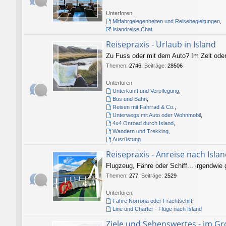
Unterforen:
Mitfahrgelegenheiten und Reisebegleitungen
,
Islandreise Chat
Reisepraxis - Urlaub in Island
Zu Fuss oder mit dem Auto? Im Zelt oder
Themen
:
2746
,
Beiträge
:
28506
Unterforen:
Unterkunft und Verpflegung
,
Bus und Bahn
,
Reisen mit Fahrrad & Co.
,
Unterwegs mit Auto oder Wohnmobil
,
4x4 Onroad durch Island
,
Wandern und Trekking
,
Ausrüstung
Reisepraxis - Anreise nach Isla
Flugzeug, Fähre oder Schiff... irgendwie
Themen
:
277
,
Beiträge
:
2529
Unterforen:
Fähre Norröna oder Frachtschiff
,
Line und Charter - Flüge nach Island
Ziele und Sehenswertes - im G