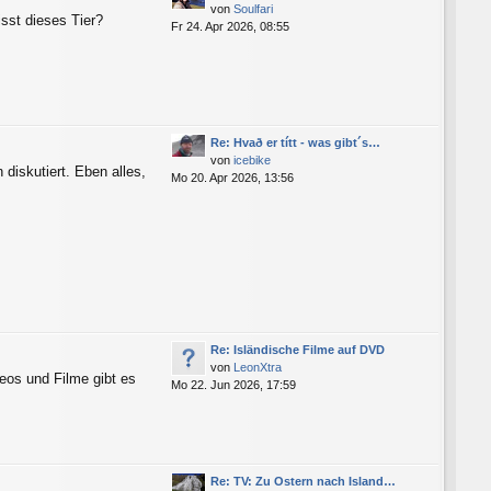
von
Soulfari
sst dieses Tier?
Fr 24. Apr 2026, 08:55
Re: Hvað er títt - was gibt´s…
von
icebike
 diskutiert. Eben alles,
Mo 20. Apr 2026, 13:56
Re: Isländische Filme auf DVD
von
LeonXtra
eos und Filme gibt es
Mo 22. Jun 2026, 17:59
Re: TV: Zu Ostern nach Island…