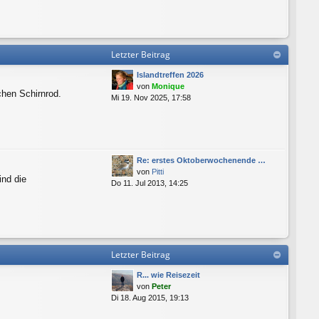
Letzter Beitrag
Islandtreffen 2026
von
Monique
chen Schirnrod.
Mi 19. Nov 2025, 17:58
Re: erstes Oktoberwochenende …
von
Pitti
ind die
Do 11. Jul 2013, 14:25
Letzter Beitrag
R... wie Reisezeit
von
Peter
Di 18. Aug 2015, 19:13