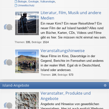
Biologie, Geologie, Vulkanologie
,
Umweltschutz
Literatur, Film, Musik und andere
Medien
Ein neuer Kimi? Ein neuer Reiseführer? Ein
neuer Film der auf Island handelt? Alles rund
um Bücher, Karten, CDs, Videos und Filme
gibt es hier. Sie müssen nicht einmal neu sein.
Themen
:
335
,
Beiträge
:
1514
Veranstaltungshinweise
Neue Filme im Kino, Diavorträge in der
Gegend, Berichte im Fernsehen und anderes
in der realen Welt. Egal ob in Deutschland,
Island oder anderswo.
Themen
:
184
,
Beiträge
:
573
Island-Angebote
Veranstalter, Produkte und
Angebote
Angebote und Hinweise von gewerblichen
Veranstaltern. Hier ist auch explizit Werbung