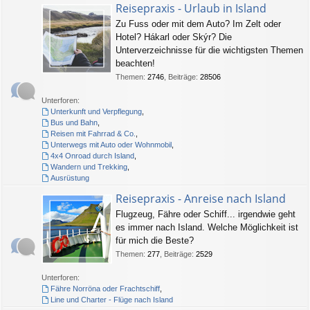
Reisepraxis - Urlaub in Island
Zu Fuss oder mit dem Auto? Im Zelt oder
Hotel? Hákarl oder Skýr? Die
Unterverzeichnisse für die wichtigsten Themen
beachten!
Themen
:
2746
,
Beiträge
:
28506
Unterforen:
Unterkunft und Verpflegung
,
Bus und Bahn
,
Reisen mit Fahrrad & Co.
,
Unterwegs mit Auto oder Wohnmobil
,
4x4 Onroad durch Island
,
Wandern und Trekking
,
Ausrüstung
Reisepraxis - Anreise nach Island
Flugzeug, Fähre oder Schiff... irgendwie geht
es immer nach Island. Welche Möglichkeit ist
für mich die Beste?
Themen
:
277
,
Beiträge
:
2529
Unterforen:
Fähre Norröna oder Frachtschiff
,
Line und Charter - Flüge nach Island