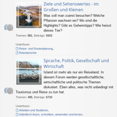
Ziele und Sehenswertes - im
Großen und Kleinen
Was soll man zuerst besuchen? Welche
Pflanzen wachsen wo? Wo sind die
Highlights? Gibt es Geheimtipps? Wie heisst
dieses Tier?
Themen
:
881
,
Beiträge
:
9303
Unterforen:
Reise- und Routenplanung
,
Reiseberichte
Sprache, Politik, Gesellschaft und
Wirtschaft
Island ist mehr als nur ein Reiseland. In
diesem Forum werden gesellschaftliche,
wirtschaftliche und politische Themen
diskutiert. Eben alles, was nicht unbedingt mit
Tourismus und Reise zu tun hat.
Themen
:
495
,
Beiträge
:
6720
Unterforen:
Arbeiten und Studieren
,
Isländisch lesen, schreiben, anwenden und lernen
,