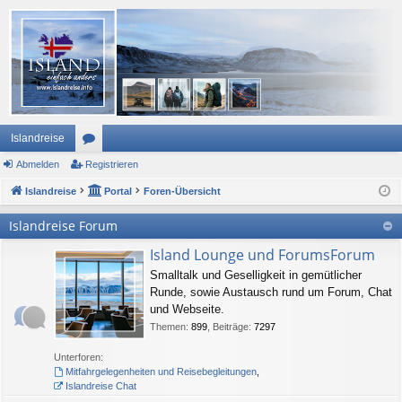
Islandreise
Abmelden
or
Registrieren
Islandreise
en
Portal
Foren-Übersicht
Islandreise Forum
Island Lounge und ForumsForum
Smalltalk und Geselligkeit in gemütlicher
Runde, sowie Austausch rund um Forum, Chat
und Webseite.
Themen
:
899
,
Beiträge
:
7297
Unterforen:
Mitfahrgelegenheiten und Reisebegleitungen
,
Islandreise Chat