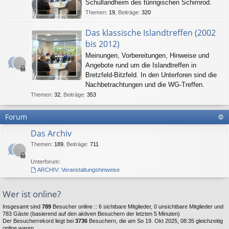
Schullandheim des türingischen Schirnrod.
Themen
:
19
,
Beiträge
:
320
Das klassische Islandtreffen (2002
bis 2012)
Meinungen, Vorbereitungen, Hinweise und
Angebote rund um die Islandtreffen in
Bretzfeld-Bitzfeld. In den Unterforen sind die
Nachbetrachtungen und die WG-Treffen.
Themen
:
32
,
Beiträge
:
353
Forum
Das Archiv
Themen
:
189
,
Beiträge
:
711
Unterforum:
ARCHIV: Veranstaltungshinweise
Wer ist online?
Insgesamt sind
789
Besucher online :: 6 sichtbare Mitglieder, 0 unsichtbare Mitglieder und
783 Gäste (basierend auf den aktiven Besuchern der letzten 5 Minuten)
Der Besucherrekord liegt bei
3736
Besuchern, die am So 19. Okt 2025, 08:35 gleichzeitig
online waren.