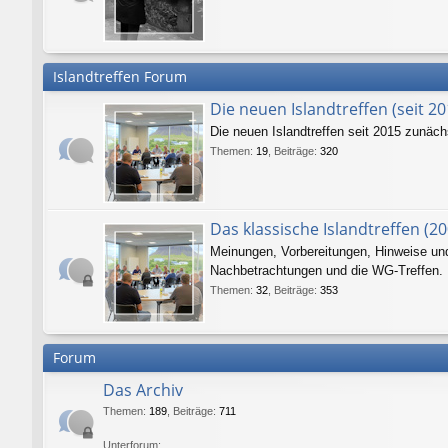
Islandtreffen Forum
Die neuen Islandtreffen (seit 20
Die neuen Islandtreffen seit 2015 zunäc
Themen
:
19
,
Beiträge
:
320
Das klassische Islandtreffen (20
Meinungen, Vorbereitungen, Hinweise und 
Nachbetrachtungen und die WG-Treffen.
Themen
:
32
,
Beiträge
:
353
Forum
Das Archiv
Themen
:
189
,
Beiträge
:
711
Unterforum: