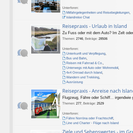
Unterforen:
Mitfahrgelegenheiten und Reisebegleitungen
,
Islandreise Chat
Reisepraxis - Urlaub in Island
Zu Fuss oder mit dem Auto? Im Zelt oder
Themen
:
2746
,
Beiträge
:
28506
Unterforen:
Unterkunft und Verpflegung
,
Bus und Bahn
,
Reisen mit Fahrrad & Co.
,
Unterwegs mit Auto oder Wohnmobil
,
4x4 Onroad durch Island
,
Wandern und Trekking
,
Ausrüstung
Reisepraxis - Anreise nach Isla
Flugzeug, Fähre oder Schiff... irgendwie
Themen
:
277
,
Beiträge
:
2529
Unterforen:
Fähre Norröna oder Frachtschiff
,
Line und Charter - Flüge nach Island
Ziele und Sehenswertes - im G