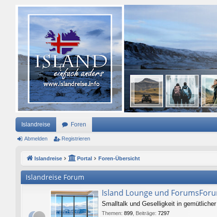
Islandreise
Foren
Abmelden
Registrieren
Islandreise
Portal
Foren-Übersicht
Islandreise Forum
Island Lounge und ForumsFor
Smalltalk und Geselligkeit in gemütlich
Themen
:
899
,
Beiträge
:
7297