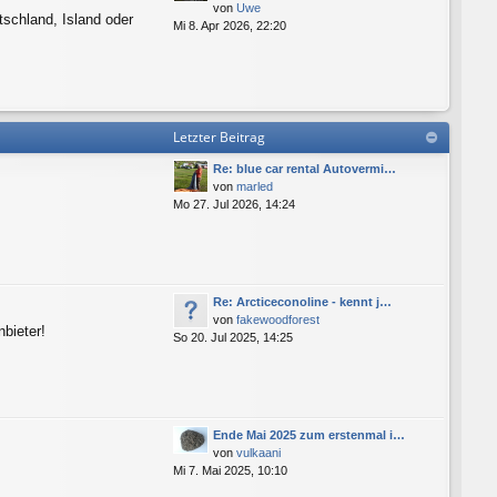
von
Uwe
tschland, Island oder
Mi 8. Apr 2026, 22:20
Letzter Beitrag
Re: blue car rental Autovermi…
von
marled
Mo 27. Jul 2026, 14:24
Re: Arcticeconoline - kennt j…
von
fakewoodforest
bieter!
So 20. Jul 2025, 14:25
Ende Mai 2025 zum erstenmal i…
von
vulkaani
Mi 7. Mai 2025, 10:10