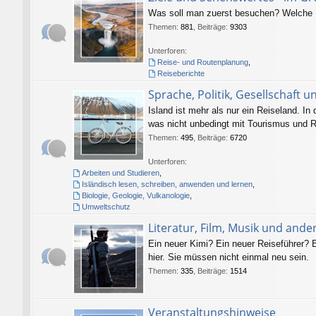
Was soll man zuerst besuchen? Welche P
Themen
:
881
,
Beiträge
:
9303
Unterforen:
Reise- und Routenplanung
,
Reiseberichte
Sprache, Politik, Gesellschaft u
Island ist mehr als nur ein Reiseland. In
was nicht unbedingt mit Tourismus und R
Themen
:
495
,
Beiträge
:
6720
Unterforen:
Arbeiten und Studieren
,
Isländisch lesen, schreiben, anwenden und lernen
,
Biologie, Geologie, Vulkanologie
,
Umweltschutz
Literatur, Film, Musik und and
Ein neuer Kimi? Ein neuer Reiseführer? E
hier. Sie müssen nicht einmal neu sein.
Themen
:
335
,
Beiträge
:
1514
Veranstaltungshinweise