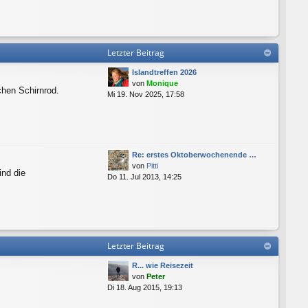
Letzter Beitrag
Islandtreffen 2026
von
Monique
chen Schirnrod.
Mi 19. Nov 2025, 17:58
Re: erstes Oktoberwochenende …
von
Pitti
ind die
Do 11. Jul 2013, 14:25
Letzter Beitrag
R... wie Reisezeit
von
Peter
Di 18. Aug 2015, 19:13