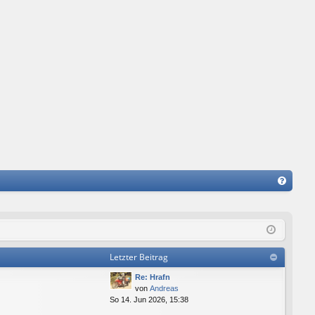
FA
Q
Letzter Beitrag
Re: Hrafn
von
Andreas
So 14. Jun 2026, 15:38