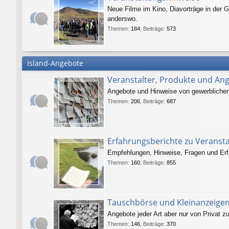
Neue Filme im Kino, Diavorträge in der G
anderswo.
Themen
:
184
,
Beiträge
:
573
Island-Angebote
Veranstalter, Produkte und An
Angebote und Hinweise von gewerblichen V
Themen
:
206
,
Beiträge
:
687
Erfahrungsberichte zu Veranst
Empfehlungen, Hinweise, Fragen und Erf
Themen
:
160
,
Beiträge
:
855
Tauschbörse und Kleinanzeige
Angebote jeder Art aber nur von Privat zu
Themen
:
146
,
Beiträge
:
370