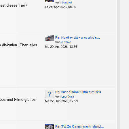
von
Soulfari
sst dieses Tier?
Fr 24. Apr 2026, 08:55
Re: Hvað er títt - was gibt´s…
von
icebike
 diskutiert. Eben alles,
Mo 20. Apr 2026, 13:56
Re: Isländische Filme auf DVD
von
LeonXtra
eos und Filme gibt es
Mo 22. Jun 2026, 17:59
Re: TV: Zu Ostern nach Island…