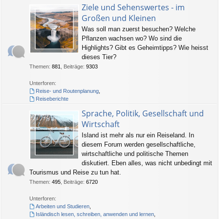
Ziele und Sehenswertes - im
Großen und Kleinen
Was soll man zuerst besuchen? Welche
Pflanzen wachsen wo? Wo sind die
Highlights? Gibt es Geheimtipps? Wie heisst
dieses Tier?
Themen
:
881
,
Beiträge
:
9303
Unterforen:
Reise- und Routenplanung
,
Reiseberichte
Sprache, Politik, Gesellschaft und
Wirtschaft
Island ist mehr als nur ein Reiseland. In
diesem Forum werden gesellschaftliche,
wirtschaftliche und politische Themen
diskutiert. Eben alles, was nicht unbedingt mit
Tourismus und Reise zu tun hat.
Themen
:
495
,
Beiträge
:
6720
Unterforen:
Arbeiten und Studieren
,
Isländisch lesen, schreiben, anwenden und lernen
,