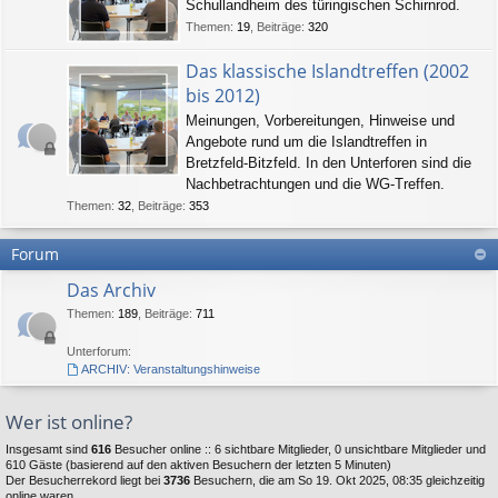
Schullandheim des türingischen Schirnrod.
Themen
:
19
,
Beiträge
:
320
Das klassische Islandtreffen (2002
bis 2012)
Meinungen, Vorbereitungen, Hinweise und
Angebote rund um die Islandtreffen in
Bretzfeld-Bitzfeld. In den Unterforen sind die
Nachbetrachtungen und die WG-Treffen.
Themen
:
32
,
Beiträge
:
353
Forum
Das Archiv
Themen
:
189
,
Beiträge
:
711
Unterforum:
ARCHIV: Veranstaltungshinweise
Wer ist online?
Insgesamt sind
616
Besucher online :: 6 sichtbare Mitglieder, 0 unsichtbare Mitglieder und
610 Gäste (basierend auf den aktiven Besuchern der letzten 5 Minuten)
Der Besucherrekord liegt bei
3736
Besuchern, die am So 19. Okt 2025, 08:35 gleichzeitig
online waren.