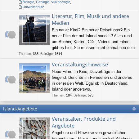
Biologie, Geologie, Vulkanologie
,
Umweltschutz
Literatur, Film, Musik und andere
Medien
Ein neuer Kimi? Ein neuer Reiseführer? Ein
neuer Film der auf Island handelt? Alles rund
um Bücher, Karten, CDs, Videos und Filme
gibt es hier. Sie müssen nicht einmal neu sein.
Themen
:
335
,
Beiträge
:
1514
Veranstaltungshinweise
Neue Filme im Kino, Diavorträge in der
Gegend, Berichte im Fernsehen und anderes
in der realen Welt. Egal ob in Deutschland,
Island oder anderswo.
Themen
:
184
,
Beiträge
:
573
Island-Angebote
Veranstalter, Produkte und
Angebote
Angebote und Hinweise von gewerblichen
Veranstaltern. Hier ist auch explizit Werbung