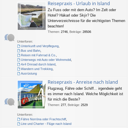
Reisepraxis - Urlaub in Island
Zu Fuss oder mit dem Auto? Im Zelt oder
Hotel? Hákarl oder Skýr? Die
Unterverzeichnisse für die wichtigsten Themen
beachten!
Themen
:
2746
,
Beiträge
:
28506
Unterforen:
Unterkunft und Verpflegung
,
Bus und Bahn
,
Reisen mit Fahrrad & Co.
,
Unterwegs mit Auto oder Wohnmobil
,
4x4 Onroad durch Island
,
Wandern und Trekking
,
Ausrüstung
Reisepraxis - Anreise nach Island
Flugzeug, Fähre oder Schiff... irgendwie geht
es immer nach Island. Welche Möglichkeit ist
für mich die Beste?
Themen
:
277
,
Beiträge
:
2529
Unterforen:
Fähre Norröna oder Frachtschiff
,
Line und Charter - Flüge nach Island