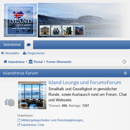
Islandreise
Abmelden
or
Registrieren
Islandreise
en
Portal
Foren-Übersicht
Islandreise Forum
Island Lounge und ForumsForum
Smalltalk und Geselligkeit in gemütlicher
Runde, sowie Austausch rund um Forum, Chat
und Webseite.
Themen
:
899
,
Beiträge
:
7297
Unterforen:
Mitfahrgelegenheiten und Reisebegleitungen
,
Islandreise Chat