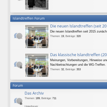
Islandtreffen Forum
Die neuen Islandtreffen (seit 20
Die neuen Islandtreffen seit 2015 zunäc
Themen
:
19
,
Beiträge
:
320
Das klassische Islandtreffen (20
Meinungen, Vorbereitungen, Hinweise und 
Nachbetrachtungen und die WG-Treffen.
Themen
:
32
,
Beiträge
:
353
Forum
Das Archiv
Themen
:
189
,
Beiträge
:
711
Unterforum: