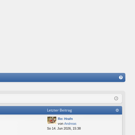
FA
Q
Letzter Beitrag
Re: Hrafn
von
Andreas
So 14. Jun 2026, 15:38