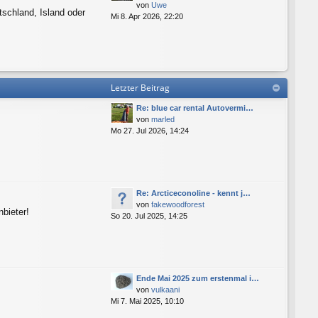
von
Uwe
tschland, Island oder
Mi 8. Apr 2026, 22:20
Letzter Beitrag
Re: blue car rental Autovermi…
von
marled
Mo 27. Jul 2026, 14:24
Re: Arcticeconoline - kennt j…
von
fakewoodforest
bieter!
So 20. Jul 2025, 14:25
Ende Mai 2025 zum erstenmal i…
von
vulkaani
Mi 7. Mai 2025, 10:10