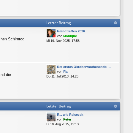
Letzter Beitrag
Islandtreffen 2026
von
Monique
chen Schirnrod.
Mi 19. Nov 2025, 17:58
Re: erstes Oktoberwochenende …
von
Pitti
ind die
Do 11. Jul 2013, 14:25
Letzter Beitrag
R... wie Reisezeit
von
Peter
Di 18. Aug 2015, 19:13