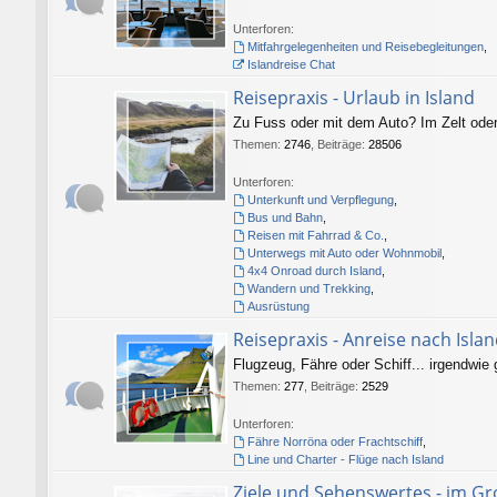
Unterforen:
Mitfahrgelegenheiten und Reisebegleitungen
,
Islandreise Chat
Reisepraxis - Urlaub in Island
Zu Fuss oder mit dem Auto? Im Zelt oder
Themen
:
2746
,
Beiträge
:
28506
Unterforen:
Unterkunft und Verpflegung
,
Bus und Bahn
,
Reisen mit Fahrrad & Co.
,
Unterwegs mit Auto oder Wohnmobil
,
4x4 Onroad durch Island
,
Wandern und Trekking
,
Ausrüstung
Reisepraxis - Anreise nach Isla
Flugzeug, Fähre oder Schiff... irgendwie
Themen
:
277
,
Beiträge
:
2529
Unterforen:
Fähre Norröna oder Frachtschiff
,
Line und Charter - Flüge nach Island
Ziele und Sehenswertes - im G