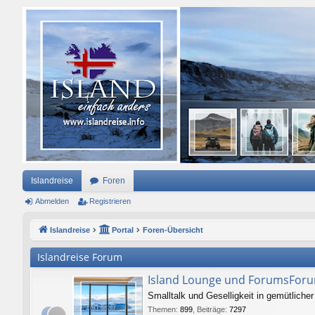
Islandreise
Foren
Abmelden
Registrieren
Islandreise
Portal
Foren-Übersicht
Islandreise Forum
Island Lounge und ForumsFor
Smalltalk und Geselligkeit in gemütlich
Themen
:
899
,
Beiträge
:
7297