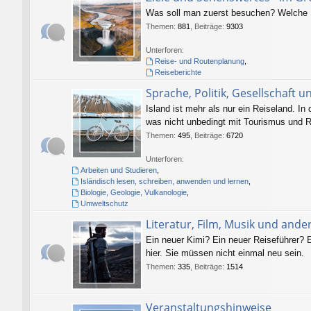
Was soll man zuerst besuchen? Welche P
Themen
:
881
,
Beiträge
:
9303
Unterforen:
Reise- und Routenplanung
,
Reiseberichte
Sprache, Politik, Gesellschaft u
Island ist mehr als nur ein Reiseland. In
was nicht unbedingt mit Tourismus und R
Themen
:
495
,
Beiträge
:
6720
Unterforen:
Arbeiten und Studieren
,
Isländisch lesen, schreiben, anwenden und lernen
,
Biologie, Geologie, Vulkanologie
,
Umweltschutz
Literatur, Film, Musik und and
Ein neuer Kimi? Ein neuer Reiseführer? E
hier. Sie müssen nicht einmal neu sein.
Themen
:
335
,
Beiträge
:
1514
Veranstaltungshinweise