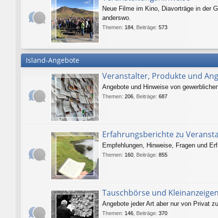
Neue Filme im Kino, Diavorträge in der G
anderswo.
Themen
:
184
,
Beiträge
:
573
Island-Angebote
Veranstalter, Produkte und An
Angebote und Hinweise von gewerblichen V
Themen
:
206
,
Beiträge
:
687
Erfahrungsberichte zu Veranst
Empfehlungen, Hinweise, Fragen und Erf
Themen
:
160
,
Beiträge
:
855
Tauschbörse und Kleinanzeige
Angebote jeder Art aber nur von Privat zu
Themen
:
146
,
Beiträge
:
370