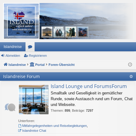
Islandreise
Abmelden
or
Registrieren
Islandreise
en
Portal
Foren-Übersicht
Islandreise Forum
Island Lounge und ForumsForum
Smalltalk und Geselligkeit in gemütlicher
Runde, sowie Austausch rund um Forum, Chat
und Webseite.
Themen
:
899
,
Beiträge
:
7297
Unterforen:
Mitfahrgelegenheiten und Reisebegleitungen
,
Islandreise Chat