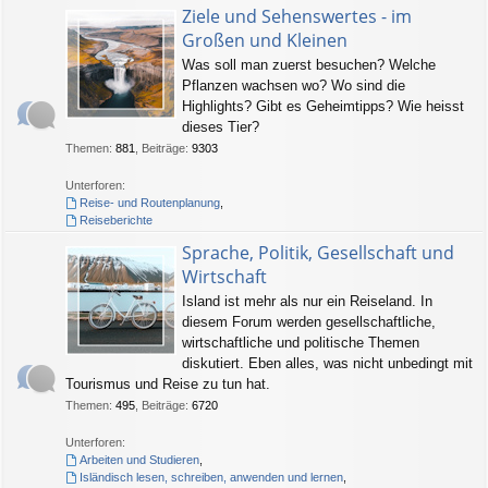
Ziele und Sehenswertes - im
Großen und Kleinen
Was soll man zuerst besuchen? Welche
Pflanzen wachsen wo? Wo sind die
Highlights? Gibt es Geheimtipps? Wie heisst
dieses Tier?
Themen
:
881
,
Beiträge
:
9303
Unterforen:
Reise- und Routenplanung
,
Reiseberichte
Sprache, Politik, Gesellschaft und
Wirtschaft
Island ist mehr als nur ein Reiseland. In
diesem Forum werden gesellschaftliche,
wirtschaftliche und politische Themen
diskutiert. Eben alles, was nicht unbedingt mit
Tourismus und Reise zu tun hat.
Themen
:
495
,
Beiträge
:
6720
Unterforen:
Arbeiten und Studieren
,
Isländisch lesen, schreiben, anwenden und lernen
,