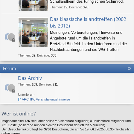
Schullandheim des türingischen Schirnrod.
Themen
:
19
,
Beiträge
:
320
Das klassische Islandtreffen (2002
bis 2012)
Meinungen, Vorbereitungen, Hinweise und
Angebote rund um die Islandtreffen in
Bretzfeld-Bitzfeld. In den Unterforen sind die
Nachbetrachtungen und die WG-Treffen.
Themen
:
32
,
Beiträge
:
353
Forum
Das Archiv
Themen
:
189
,
Beiträge
:
711
Unterforum:
ARCHIV: Veranstaltungshinweise
Wer ist online?
Insgesamt sind
726
Besucher online :: 5 sichtbare Mitglieder, 0 unsichtbare Mitglieder und
721 Gäste (basierend auf den aktiven Besuchern der letzten 5 Minuten)
Der Besucherrekord liegt bei
3736
Besuchern, die am So 19. Okt 2025, 08:35 gleichzeitig
online waren.