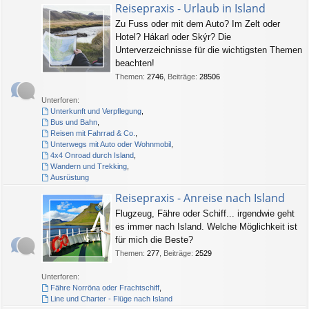
Reisepraxis - Urlaub in Island
Zu Fuss oder mit dem Auto? Im Zelt oder
Hotel? Hákarl oder Skýr? Die
Unterverzeichnisse für die wichtigsten Themen
beachten!
Themen
:
2746
,
Beiträge
:
28506
Unterforen:
Unterkunft und Verpflegung
,
Bus und Bahn
,
Reisen mit Fahrrad & Co.
,
Unterwegs mit Auto oder Wohnmobil
,
4x4 Onroad durch Island
,
Wandern und Trekking
,
Ausrüstung
Reisepraxis - Anreise nach Island
Flugzeug, Fähre oder Schiff... irgendwie geht
es immer nach Island. Welche Möglichkeit ist
für mich die Beste?
Themen
:
277
,
Beiträge
:
2529
Unterforen:
Fähre Norröna oder Frachtschiff
,
Line und Charter - Flüge nach Island