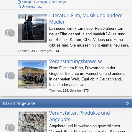
Biologie, Geologie, Vulkanologie
,
Umweltschutz
Literatur, Film, Musik und andere
Medien
Ein neuer Kimi? Ein neuer Reiseführer? Ein
neuer Film der auf Island handelt? Alles rund
um Bücher, Karten, CDs, Videos und Filme
gibt es hier. Sie müssen nicht einmal neu sein.
Themen
:
335
,
Beiträge
:
1514
Veranstaltungshinweise
Neue Filme im Kino, Diavorträge in der
Gegend, Berichte im Fernsehen und anderes
in der realen Welt. Egal ob in Deutschland,
Island oder anderswo.
Themen
:
184
,
Beiträge
:
573
Island-Angebote
Veranstalter, Produkte und
Angebote
Angebote und Hinweise von gewerblichen
Veranstaltern. Hier ist auch explizit Werbung