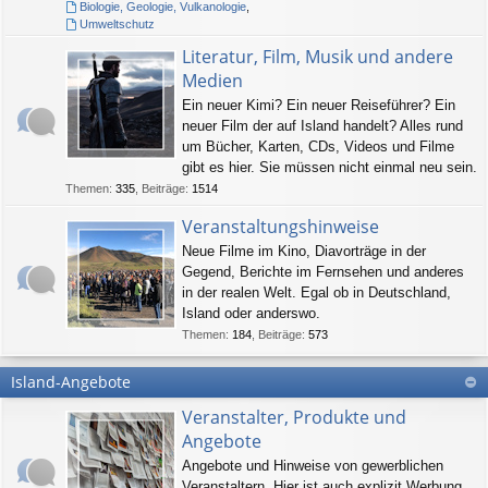
Biologie, Geologie, Vulkanologie
,
Umweltschutz
Literatur, Film, Musik und andere
Medien
Ein neuer Kimi? Ein neuer Reiseführer? Ein
neuer Film der auf Island handelt? Alles rund
um Bücher, Karten, CDs, Videos und Filme
gibt es hier. Sie müssen nicht einmal neu sein.
Themen
:
335
,
Beiträge
:
1514
Veranstaltungshinweise
Neue Filme im Kino, Diavorträge in der
Gegend, Berichte im Fernsehen und anderes
in der realen Welt. Egal ob in Deutschland,
Island oder anderswo.
Themen
:
184
,
Beiträge
:
573
Island-Angebote
Veranstalter, Produkte und
Angebote
Angebote und Hinweise von gewerblichen
Veranstaltern. Hier ist auch explizit Werbung