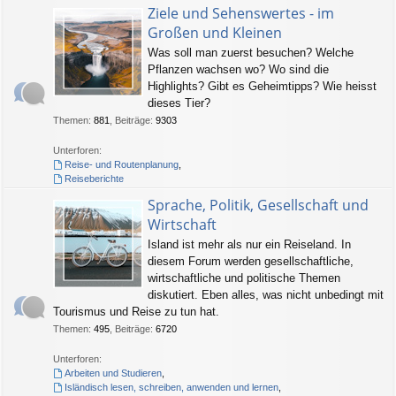
Ziele und Sehenswertes - im
Großen und Kleinen
Was soll man zuerst besuchen? Welche
Pflanzen wachsen wo? Wo sind die
Highlights? Gibt es Geheimtipps? Wie heisst
dieses Tier?
Themen
:
881
,
Beiträge
:
9303
Unterforen:
Reise- und Routenplanung
,
Reiseberichte
Sprache, Politik, Gesellschaft und
Wirtschaft
Island ist mehr als nur ein Reiseland. In
diesem Forum werden gesellschaftliche,
wirtschaftliche und politische Themen
diskutiert. Eben alles, was nicht unbedingt mit
Tourismus und Reise zu tun hat.
Themen
:
495
,
Beiträge
:
6720
Unterforen:
Arbeiten und Studieren
,
Isländisch lesen, schreiben, anwenden und lernen
,