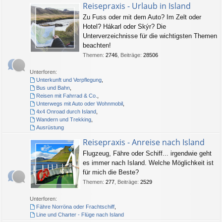
Reisepraxis - Urlaub in Island
Zu Fuss oder mit dem Auto? Im Zelt oder
Hotel? Hákarl oder Skýr? Die
Unterverzeichnisse für die wichtigsten Themen
beachten!
Themen
:
2746
,
Beiträge
:
28506
Unterforen:
Unterkunft und Verpflegung
,
Bus und Bahn
,
Reisen mit Fahrrad & Co.
,
Unterwegs mit Auto oder Wohnmobil
,
4x4 Onroad durch Island
,
Wandern und Trekking
,
Ausrüstung
Reisepraxis - Anreise nach Island
Flugzeug, Fähre oder Schiff... irgendwie geht
es immer nach Island. Welche Möglichkeit ist
für mich die Beste?
Themen
:
277
,
Beiträge
:
2529
Unterforen:
Fähre Norröna oder Frachtschiff
,
Line und Charter - Flüge nach Island