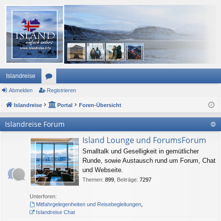
Islandreise
Abmelden
or
Registrieren
Islandreise
en
Portal
Foren-Übersicht
Islandreise Forum
Island Lounge und ForumsForum
Smalltalk und Geselligkeit in gemütlicher
Runde, sowie Austausch rund um Forum, Chat
und Webseite.
Themen
:
899
,
Beiträge
:
7297
Unterforen:
Mitfahrgelegenheiten und Reisebegleitungen
,
Islandreise Chat