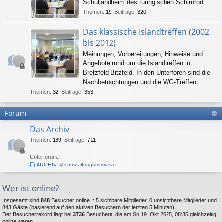
Schullandheim des türingischen Schirnrod.
Themen
:
19
,
Beiträge
:
320
Das klassische Islandtreffen (2002
bis 2012)
Meinungen, Vorbereitungen, Hinweise und
Angebote rund um die Islandtreffen in
Bretzfeld-Bitzfeld. In den Unterforen sind die
Nachbetrachtungen und die WG-Treffen.
Themen
:
32
,
Beiträge
:
353
Forum
Das Archiv
Themen
:
189
,
Beiträge
:
711
Unterforum:
ARCHIV: Veranstaltungshinweise
Wer ist online?
Insgesamt sind
848
Besucher online :: 5 sichtbare Mitglieder, 0 unsichtbare Mitglieder und
843 Gäste (basierend auf den aktiven Besuchern der letzten 5 Minuten)
Der Besucherrekord liegt bei
3736
Besuchern, die am So 19. Okt 2025, 08:35 gleichzeitig
online waren.