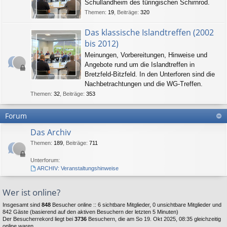
Schullandheim des türingischen Schirnrod.
Themen
:
19
,
Beiträge
:
320
Das klassische Islandtreffen (2002
bis 2012)
Meinungen, Vorbereitungen, Hinweise und
Angebote rund um die Islandtreffen in
Bretzfeld-Bitzfeld. In den Unterforen sind die
Nachbetrachtungen und die WG-Treffen.
Themen
:
32
,
Beiträge
:
353
Forum
Das Archiv
Themen
:
189
,
Beiträge
:
711
Unterforum:
ARCHIV: Veranstaltungshinweise
Wer ist online?
Insgesamt sind
848
Besucher online :: 6 sichtbare Mitglieder, 0 unsichtbare Mitglieder und
842 Gäste (basierend auf den aktiven Besuchern der letzten 5 Minuten)
Der Besucherrekord liegt bei
3736
Besuchern, die am So 19. Okt 2025, 08:35 gleichzeitig
online waren.