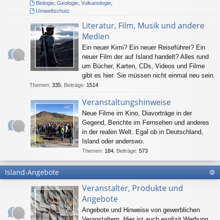
Biologie, Geologie, Vulkanologie
,
Umweltschutz
Literatur, Film, Musik und andere
Medien
Ein neuer Kimi? Ein neuer Reiseführer? Ein
neuer Film der auf Island handelt? Alles rund
um Bücher, Karten, CDs, Videos und Filme
gibt es hier. Sie müssen nicht einmal neu sein.
Themen
:
335
,
Beiträge
:
1514
Veranstaltungshinweise
Neue Filme im Kino, Diavorträge in der
Gegend, Berichte im Fernsehen und anderes
in der realen Welt. Egal ob in Deutschland,
Island oder anderswo.
Themen
:
184
,
Beiträge
:
573
Island-Angebote
Veranstalter, Produkte und
Angebote
Angebote und Hinweise von gewerblichen
Veranstaltern. Hier ist auch explizit Werbung