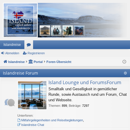
Islandreise
Abmelden
or
Registrieren
Islandreise
en
Portal
Foren-Übersicht
Islandreise Forum
Island Lounge und ForumsForum
Smalltalk und Geselligkeit in gemütlicher
Runde, sowie Austausch rund um Forum, Chat
und Webseite.
Themen
:
899
,
Beiträge
:
7297
Unterforen:
Mitfahrgelegenheiten und Reisebegleitungen
,
Islandreise Chat