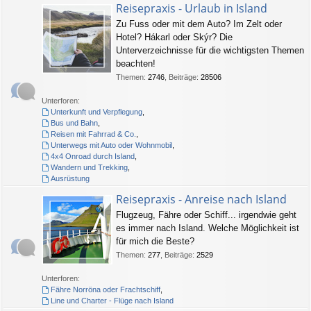
Reisepraxis - Urlaub in Island
Zu Fuss oder mit dem Auto? Im Zelt oder
Hotel? Hákarl oder Skýr? Die
Unterverzeichnisse für die wichtigsten Themen
beachten!
Themen
:
2746
,
Beiträge
:
28506
Unterforen:
Unterkunft und Verpflegung
,
Bus und Bahn
,
Reisen mit Fahrrad & Co.
,
Unterwegs mit Auto oder Wohnmobil
,
4x4 Onroad durch Island
,
Wandern und Trekking
,
Ausrüstung
Reisepraxis - Anreise nach Island
Flugzeug, Fähre oder Schiff... irgendwie geht
es immer nach Island. Welche Möglichkeit ist
für mich die Beste?
Themen
:
277
,
Beiträge
:
2529
Unterforen:
Fähre Norröna oder Frachtschiff
,
Line und Charter - Flüge nach Island