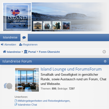
Islandreise
Abmelden
or
Registrieren
Islandreise
en
Portal
Foren-Übersicht
Islandreise Forum
Island Lounge und ForumsForum
Smalltalk und Geselligkeit in gemütlicher
Runde, sowie Austausch rund um Forum, Chat
und Webseite.
Themen
:
899
,
Beiträge
:
7297
Unterforen:
Mitfahrgelegenheiten und Reisebegleitungen
,
Islandreise Chat