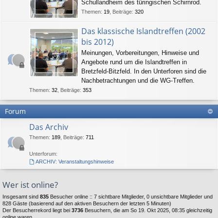
Schullandheim des türingischen Schirnrod.
Themen
:
19
,
Beiträge
:
320
Das klassische Islandtreffen (2002
bis 2012)
Meinungen, Vorbereitungen, Hinweise und
Angebote rund um die Islandtreffen in
Bretzfeld-Bitzfeld. In den Unterforen sind die
Nachbetrachtungen und die WG-Treffen.
Themen
:
32
,
Beiträge
:
353
Forum
Das Archiv
Themen
:
189
,
Beiträge
:
711
Unterforum:
ARCHIV: Veranstaltungshinweise
Wer ist online?
Insgesamt sind
835
Besucher online :: 7 sichtbare Mitglieder, 0 unsichtbare Mitglieder und
828 Gäste (basierend auf den aktiven Besuchern der letzten 5 Minuten)
Der Besucherrekord liegt bei
3736
Besuchern, die am So 19. Okt 2025, 08:35 gleichzeitig
online waren.