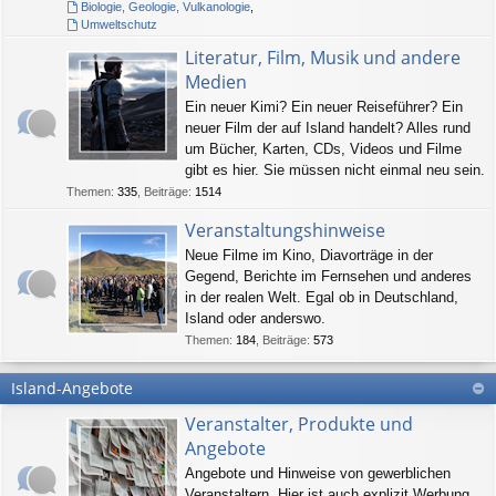
Biologie, Geologie, Vulkanologie
,
Umweltschutz
Literatur, Film, Musik und andere
Medien
Ein neuer Kimi? Ein neuer Reiseführer? Ein
neuer Film der auf Island handelt? Alles rund
um Bücher, Karten, CDs, Videos und Filme
gibt es hier. Sie müssen nicht einmal neu sein.
Themen
:
335
,
Beiträge
:
1514
Veranstaltungshinweise
Neue Filme im Kino, Diavorträge in der
Gegend, Berichte im Fernsehen und anderes
in der realen Welt. Egal ob in Deutschland,
Island oder anderswo.
Themen
:
184
,
Beiträge
:
573
Island-Angebote
Veranstalter, Produkte und
Angebote
Angebote und Hinweise von gewerblichen
Veranstaltern. Hier ist auch explizit Werbung