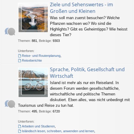
Ziele und Sehenswertes - im
Großen und Kleinen
Was soll man zuerst besuchen? Welche
Pflanzen wachsen wo? Wo sind die
Highlights? Gibt es Geheimtipps? Wie heisst
dieses Tier?
Themen
:
881
,
Beiträge
:
9303
Unterforen:
Reise- und Routenplanung
,
Reiseberichte
Sprache, Politik, Gesellschaft und
Wirtschaft
Island ist mehr als nur ein Reiseland. In
diesem Forum werden gesellschaftliche,
wirtschaftliche und politische Themen
diskutiert. Eben alles, was nicht unbedingt mit
Tourismus und Reise zu tun hat.
Themen
:
495
,
Beiträge
:
6720
Unterforen:
Arbeiten und Studieren
,
Isländisch lesen, schreiben, anwenden und lernen
,