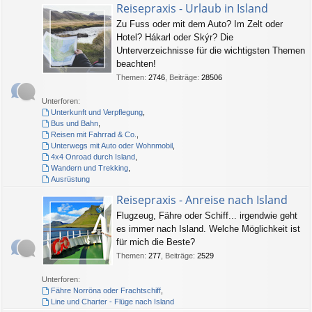
Reisepraxis - Urlaub in Island
Zu Fuss oder mit dem Auto? Im Zelt oder
Hotel? Hákarl oder Skýr? Die
Unterverzeichnisse für die wichtigsten Themen
beachten!
Themen
:
2746
,
Beiträge
:
28506
Unterforen:
Unterkunft und Verpflegung
,
Bus und Bahn
,
Reisen mit Fahrrad & Co.
,
Unterwegs mit Auto oder Wohnmobil
,
4x4 Onroad durch Island
,
Wandern und Trekking
,
Ausrüstung
Reisepraxis - Anreise nach Island
Flugzeug, Fähre oder Schiff... irgendwie geht
es immer nach Island. Welche Möglichkeit ist
für mich die Beste?
Themen
:
277
,
Beiträge
:
2529
Unterforen:
Fähre Norröna oder Frachtschiff
,
Line und Charter - Flüge nach Island